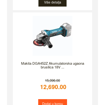
Više detalja
Makita DGA452Z Akumulatorska ugaona
brusilica 18V ...
15,096.00
12,690.00
Dodaj u korpu