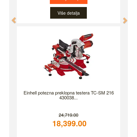
Više detalja
Previous
Nex
Einhell potezna preklopna testera TC-SM 216
430038...
24,719.00
18,399.00