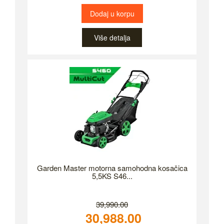
Dodaj u korpu
Više detalja
Garden Master motorna samohodna kosačica
5,5KS S46...
39,990.00
30,988.00