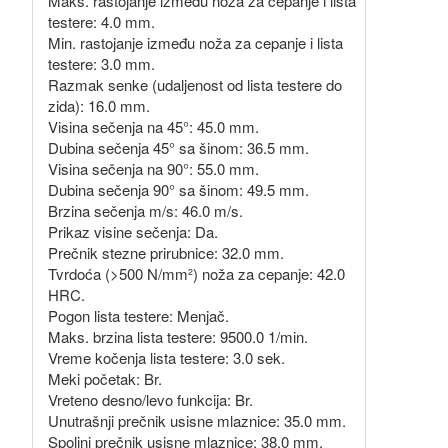
Maks. rastojanje između noža za cepanje i lista
testere: 4.0 mm.
Min. rastojanje između noža za cepanje i lista
testere: 3.0 mm.
Razmak senke (udaljenost od lista testere do
zida): 16.0 mm.
Visina sečenja na 45°: 45.0 mm.
Dubina sečenja 45° sa šinom: 36.5 mm.
Visina sečenja na 90°: 55.0 mm.
Dubina sečenja 90° sa šinom: 49.5 mm.
Brzina sečenja m/s: 46.0 m/s.
Prikaz visine sečenja: Da.
Prečnik stezne prirubnice: 32.0 mm.
Tvrdoća (>500 N/mm²) noža za cepanje: 42.0
HRC.
Pogon lista testere: Menjač.
Maks. brzina lista testere: 9500.0 1/min.
Vreme kočenja lista testere: 3.0 sek.
Meki početak: Br.
Vreteno desno/levo funkcija: Br.
Unutrašnji prečnik usisne mlaznice: 35.0 mm.
Spoljni prečnik usisne mlaznice: 38.0 mm.