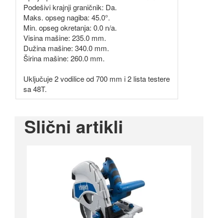
Podešivi krajnji graničnik: Da.
Maks. opseg nagiba: 45.0°.
Min. opseg okretanja: 0.0 n/a.
Visina mašine: 235.0 mm.
Dužina mašine: 340.0 mm.
Širina mašine: 260.0 mm.
Uključuje 2 vodilice od 700 mm i 2 lista testere
sa 48T.
Slični artikli