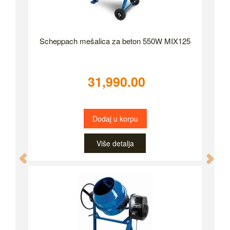
Scheppach mešalica za beton 550W MIX125
31,990.00
Dodaj u korpu
Više detalja
Previous
Nex