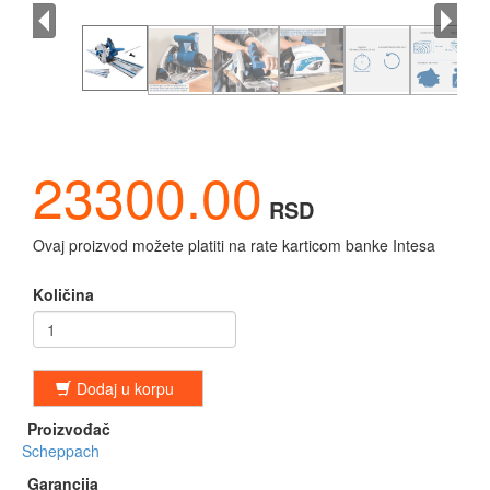
23300.00
RSD
Ovaj proizvod možete platiti na rate karticom banke Intesa
Količina
Dodaj u korpu
Proizvođač
Scheppach
Garancija