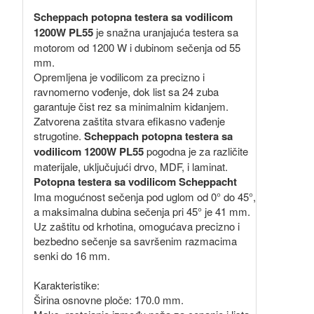
Scheppach potopna testera sa vodilicom
1200W PL55
je snažna uranjajuća testera sa
motorom od 1200 W i dubinom sečenja od 55
mm.
Opremljena je vodilicom za precizno i
ravnomerno vođenje, dok list sa 24 zuba
garantuje čist rez sa minimalnim kidanjem.
Zatvorena zaštita stvara efikasno vađenje
strugotine.
Scheppach potopna testera sa
vodilicom 1200W PL55
pogodna je za različite
materijale, uključujući drvo, MDF, i laminat.
Potopna testera sa vodilicom Scheppacht
Ima mogućnost sečenja pod uglom od 0° do 45°,
a maksimalna dubina sečenja pri 45° je 41 mm.
Uz zaštitu od krhotina, omogućava precizno i
bezbedno sečenje sa savršenim razmacima
senki do 16 mm.
Karakteristike:
Širina osnovne ploče: 170.0 mm.