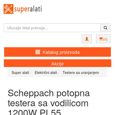
(0)
Katalog proizvoda
Akcije
Super alati
Električni alati
Testere sa uranjanjem
Scheppach potopna
testera sa vodilicom
1200W PL55