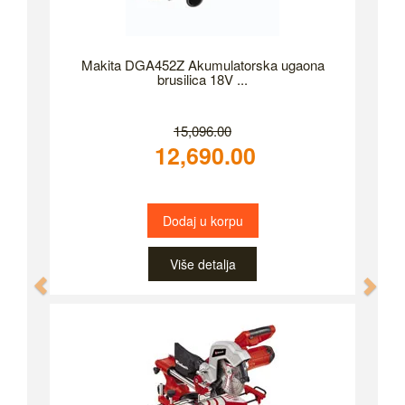
Makita DGA452Z Akumulatorska ugaona
brusilica 18V ...
15,096.00
12,690.00
Dodaj u korpu
Više detalja
Previous
Nex