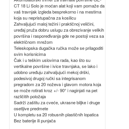
CT 18 Li Solo je moćan alat koji vam pomaže da
vaš travnjak izgleda besprekorno i na mestima
koja su nepristupačna za kosilicu
Zahvaljujući maloj težini i praktičnoj veličini,
uređaj pruža dobru uslugu za obrezivanje velikih
površina i raspoređivanja gde ne postoji veza sa
električnom mrežom
Teleskopska dugačka ručka može se prilagoditi
svim korisnicima
Čak i u teškim uslovima rada, kao što su
vertikalne površine i ivice travnjaka, se lako i
udobno uređuju zahvaljujući mekoj drški,
podesivoj drugoj ručki sa integrisanom
pregradom za 20 noževa i glavom motora koja
se može rotirati kroz +/- 90° i naginjati na pet
različitih položaja
Sadrži zaštitu za cveće, ukrasne biljke i druge
osetljive predmete
U kompletu sa 20 robusnih plastičnih lopatica
Bez baterije ili punjača