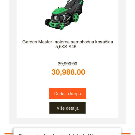
Garden Master motorna samohodna kosačica
5,5KS S46...
39,990.00
30,988.00
Dodaj u korpu
Više detalja