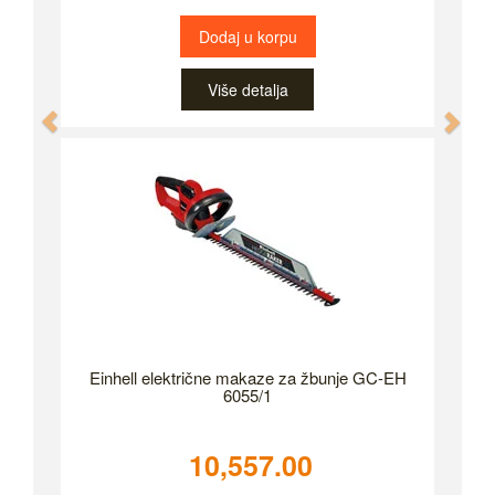
Dodaj u korpu
Više detalja
Previous
Nex
Einhell električne makaze za žbunje GC-EH
6055/1
10,557.00