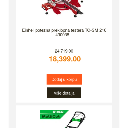
Einhell potezna preklopna testera TC-SM 216
430038...
24,719.00
18,399.00
Dodaj u korpu
Više detalja