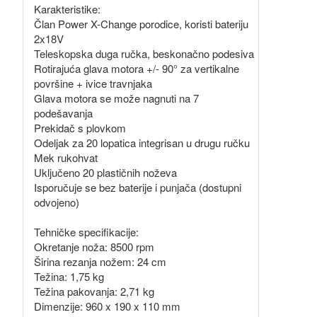
Karakteristike:
Član Power X-Change porodice, koristi bateriju
2x18V
Teleskopska duga ručka, beskonačno podesiva
Rotirajuća glava motora +/- 90° za vertikalne
površine + ivice travnjaka
Glava motora se može nagnuti na 7
podešavanja
Prekidač s plovkom
Odeljak za 20 lopatica integrisan u drugu ručku
Mek rukohvat
Uključeno 20 plastičnih noževa
Isporučuje se bez baterije i punjača (dostupni
odvojeno)
Tehničke specifikacije:
Okretanje noža: 8500 rpm
Širina rezanja nožem: 24 cm
Težina: 1,75 kg
Težina pakovanja: 2,71 kg
Dimenzije: 960 x 190 x 110 mm