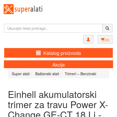
(0)
Katalog proizvoda
Akcije
Super alati
Baštenski alati
Trimeri – Benzinski
Einhell akumulatorski
trimer za travu Power X-
Change GE-CT 18 Li -