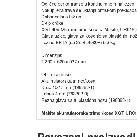
Odlične performanse u kontinuiranom najtežem 
Nakupljena trava se uklanja pritiskom prekidača 
Dobar balans težine.
D-tip drške.
XGT 40V Max motorna kosa iz Makite, UR016 je id
Glava uzice, glava za košenje sa plastičnim nož
Težina EPTA (sa 2x BL4080F) 5,3 kg.
Dimenzije:
1.890 x 625 x 537 mm
Obim isporuke:
Akumulatorska trimer/kosa
Ključ 16/17mm (198383-1)
Imbus 4mm (783202-0)
Rezna glava sa tri plastična noža (198383-1)
Makita akumulatorska trimer/kosa XGT UR0
Povezani proizvodi