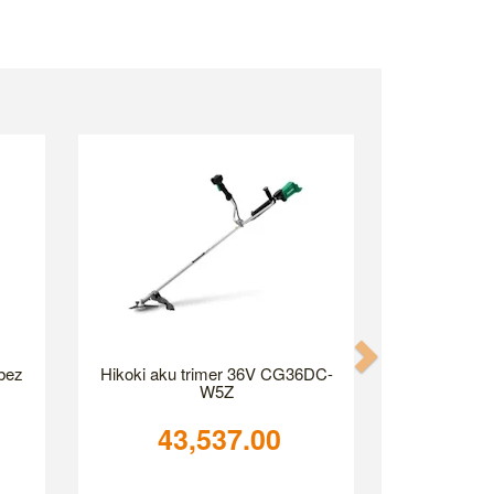
Next
 bez
Hikoki aku trimer 36V CG36DC-
W5Z
43,537.00