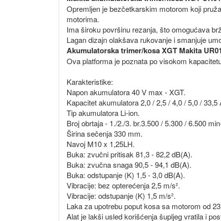
Opremljen je bezčetkarskim motorom koji pruža v
motorima.
Ima široku površinu rezanja, što omogućava brže
Lagan dizajn olakšava rukovanje i smanjuje umo
Akumulatorska trimer/kosa XGT Makita UR
Ova platforma je poznata po visokom kapacitetu 
Karakteristike:
Napon akumulatora 40 V max - XGT.
Kapacitet akumulatora 2,0 / 2,5 / 4,0 / 5,0 / 33,5
Tip akumulatora Li-ion.
Broj obrtaja - 1./2./3. br.3.500 / 5.300 / 6.500 min
Širina sečenja 330 mm.
Navoj M10 x 1,25LH.
Buka: zvučni pritisak 81,3 - 82,2 dB(A).
Buka: zvučna snaga 90,5 - 94,1 dB(A).
Buka: odstupanje (K) 1,5 - 3,0 dB(A).
Vibracije: bez opterećenja 2,5 m/s².
Vibracije: odstupanje (K) 1,5 m/s².
Laka za upotrebu poput kosa sa motorom od 23
Alat je lakši usled korišćenja šupljeg vratila i p