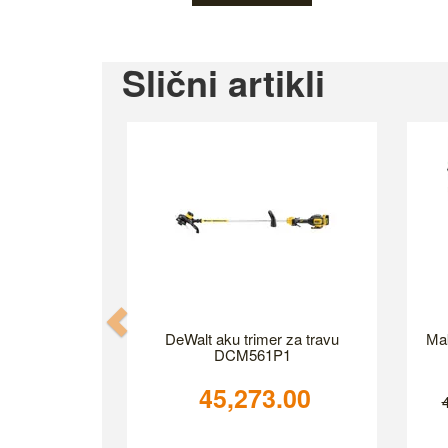
Slični artikli
Previous
DeWalt aku trimer za travu
Мak
DCM561P1
45,273.00