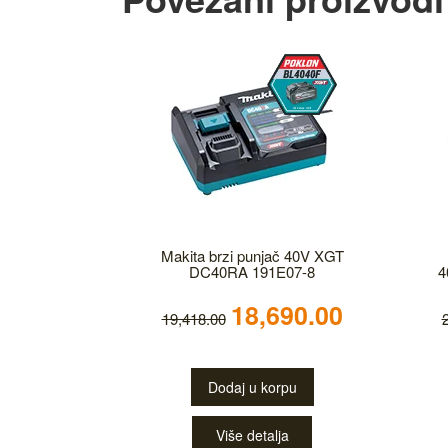
Makita brzi punjač 40V XGT
DC40RA 191E07-8
4
18,690.00
19,418.00
Dodaj u korpu
Više detalja