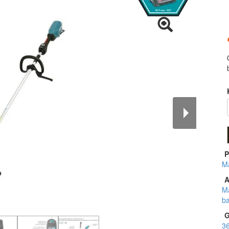
P
Ma
A
Ma
ba
G
3