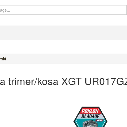
rski
ka trimer/kosa XGT UR017G