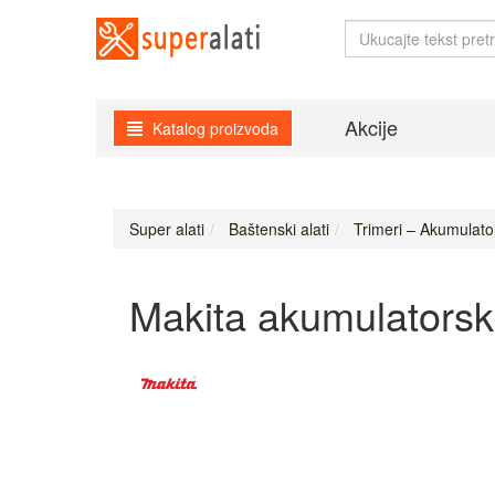
Akcije
Katalog proizvoda
Super alati
Baštenski alati
Trimeri – Akumulato
Makita akumulators