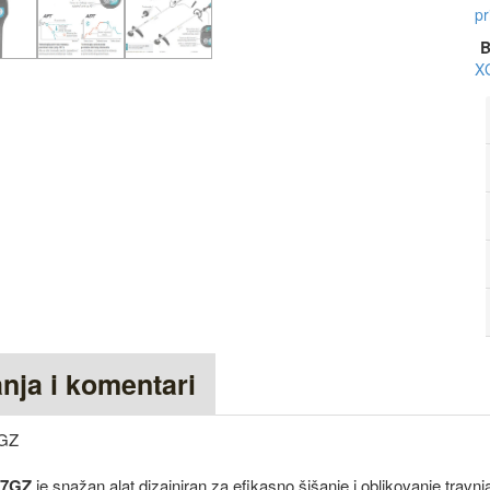
pr
B
X
anja i komentari
7GZ
17GZ
je snažan alat dizajniran za efikasno šišanje i oblikovanje travnja