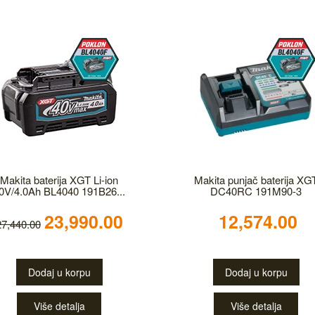
Makita baterija XGT Li-ion
Makita punjač baterija XG
0V/4.0Ah BL4040 191B26...
DC40RC 191M90-3
23,990.00
12,574.00
27,440.00
Dodaj u korpu
Dodaj u korpu
Više detalja
Više detalja