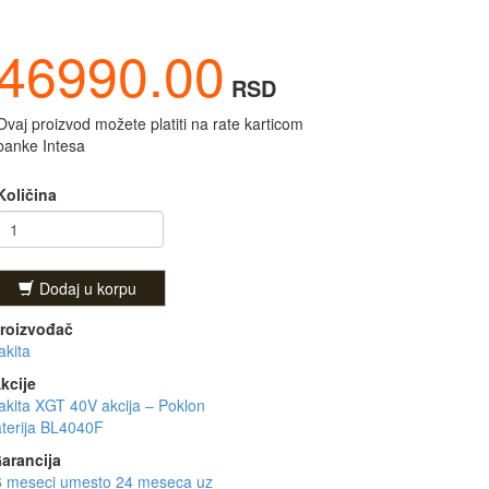
46990.00
RSD
Ovaj proizvod možete platiti na rate karticom
banke Intesa
Količina
Dodaj u korpu
roizvođač
kita
kcije
kita XGT 40V akcija – Poklon
terija BL4040F
arancija
6 meseci umesto 24 meseca uz