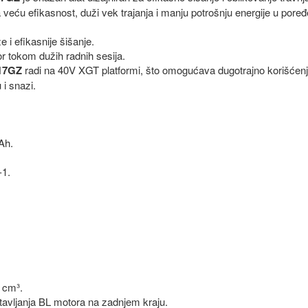
eću efikasnost, duži vek trajanja i manju potrošnju energije u poređ
 i efikasnije šišanje.
r tokom dužih radnih sesija.
017GZ
radi na 40V XGT platformi, što omogućava dugotrajno korišćenje
i snazi.
 Ah.
-1.
 cm³.
ostavljanja BL motora na zadnjem kraju.