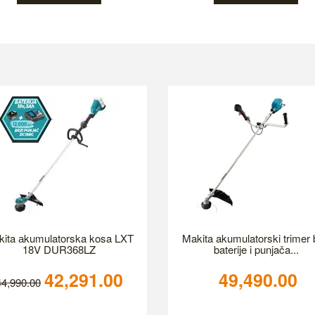
ita аkumulatorska kosa LXT
Makita akumulatorski trimer
18V DUR368LZ
baterije i punjača...
42,291.00
49,490.00
44,990.00