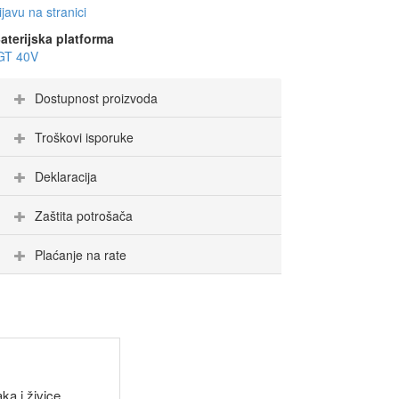
ijavu na stranici
aterijska platforma
GT 40V
Dostupnost proizvoda
Troškovi isporuke
Deklaracija
Zaštita potrošača
Plaćanje na rate
ka i živice.