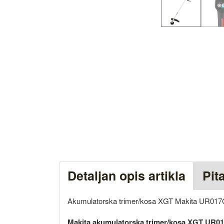
Detaljan opis artikla
Pit
Akumulatorska trimer/kosa XGT Makita UR01
Makita akumulatorska trimer/kosa XGT UR0