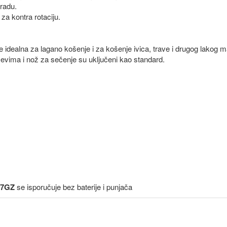
radu.
za kontra rotaciju.
ealna za lagano košenje i za košenje ivica, trave i drugog lakog ma
evima i nož za sečenje su uključeni kao standard.
17GZ
se isporučuje bez baterije i punjača