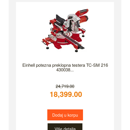
Einhell potezna preklopna testera TC-SM 216
430038...
24,719.00
18,399.00
Dodaj u korpu
Više detalja