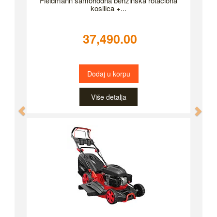
Fieldmann samohodna benzinska rotaciona
kosilica +...
37,490.00
Dodaj u korpu
Više detalja
Previous
Nex