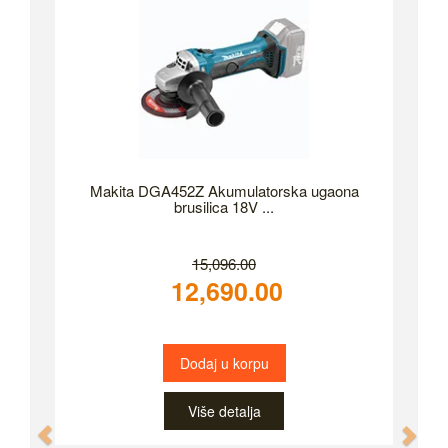
Makita DGA452Z Akumulatorska ugaona
brusilica 18V ...
15,096.00
12,690.00
Dodaj u korpu
Više detalja
Previous
Nex