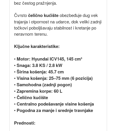
bez čestog pražnjenja.
Čvrsto
čelično kućište
obezbeđuje dug vek
trajanja i otpornost na udarce, dok veliki zadnji
točkovi poboljšavaju stabilnost i kretanje po
neravnom terenu.
Ključne karakteristike:
•
Motor: Hyundai ICV145, 145 cm³
•
Snaga: 3.8 KS / 2.8 kW
•
Širina košenja: 45.7 cm
•
Visina košenja: 25–75 mm (6 pozicija)
•
Samohodna (zadnji pogon)
•
Zapremina korpe: 60 L
•
Čelično kućište
•
Centralno podešavanje visine košenja
•
Pogodna za manje i srednje travnjake
Prednosti: