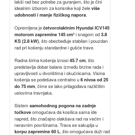
lakši rad bez potrebe za guranjem, što je čini
idealnim izborom za korisnike koji žele
više
udobnosti i manje fizičkog napora
.
Opremljena je
četvorotaktnim Hyundai ICV145
motorom zapremine 145 cm³
i snagom od
3.8
KS (2.8 kW)
, što obezbeđuje stabilan i pouzdan
rad pri košenju standardne i gušće trave.
Radna širina košenja iznosi
45.7 cm
, što
predstavlja dobar balans između brzine rada i
upravljivosti u dvorištima i okućnicama. Visina
košenja se podešava centralno u
6 nivoa od 25
do 75 mm
, čime se lako prilagođava različitim
uslovima travnjaka.
Sistem
samohodnog pogona na zadnje
točkove
omogućava da kosilica sama ide
napred, što značajno olakšava rad na većim i
neravnim površinama. Trava se sakuplja u
korpu zapremine 60 L
, što omogućava duži rad