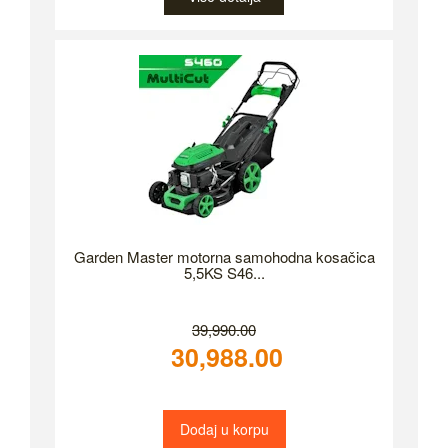
Garden Master motorna samohodna kosačica
5,5KS S46...
39,990.00
30,988.00
Dodaj u korpu