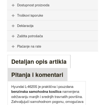
Dostupnost proizvoda
Troškovi isporuke
Deklaracija
Zaštita potrošača
Plaćanje na rate
Detaljan opis artikla
Pitanja i komentari
Hyundai L-4620S je praktična i pouzdana
benzinska samohodna kosilica
namenjena
održavanju manjih i srednjih travnatih površina.
Zahvaljujući samohodnom pogonu, omogućava