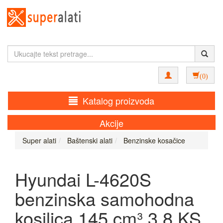
(0)
Katalog proizvoda
Akcije
Super alati
Baštenski alati
Benzinske kosačice
Hyundai L-4620S
benzinska samohodna
kosilica 145 cm³ 3.8 KS