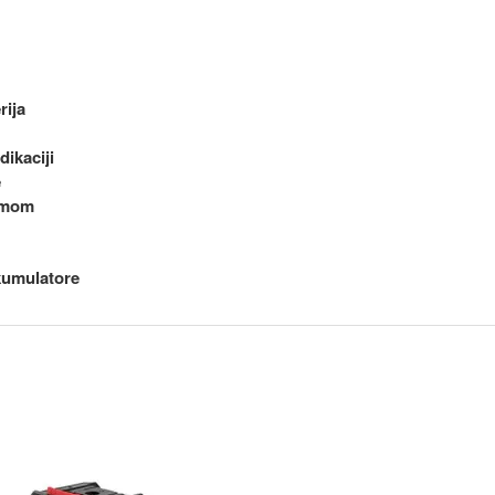
rija
ikaciji
e
ormom
kumulatore