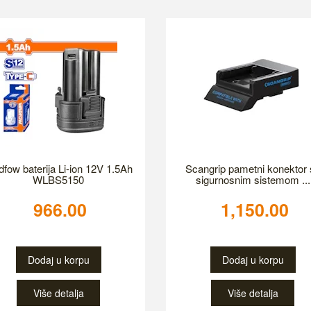
fow baterija Li-ion 12V 1.5Ah
Scangrip pametni konektor 
WLBS5150
sigurnosnim sistemom ...
966.00
1,150.00
Dodaj u korpu
Dodaj u korpu
Više detalja
Više detalja