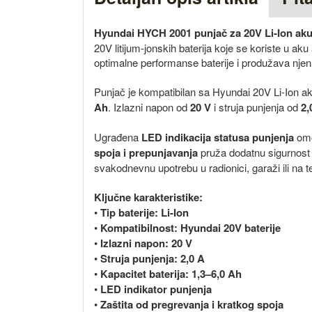
Hyundai HYCH 2001 punjač za 20V Li-Ion ak
20V litijum-jonskih baterija koje se koriste u a
optimalne performanse baterije i produžava njen
Punjač je kompatibilan sa Hyundai 20V Li-Ion 
Ah
. Izlazni napon od
20 V
i struja punjenja od
2,
Ugrađena
LED indikacija statusa punjenja
omo
spoja i prepunjavanja
pruža dodatnu sigurnost 
svakodnevnu upotrebu u radionici, garaži ili na t
Ključne karakteristike:
•
Tip baterije: Li-Ion
•
Kompatibilnost: Hyundai 20V baterije
•
Izlazni napon: 20 V
•
Struja punjenja: 2,0 A
•
Kapacitet baterija: 1,3–6,0 Ah
•
LED indikator punjenja
•
Zaštita od pregrevanja i kratkog spoja