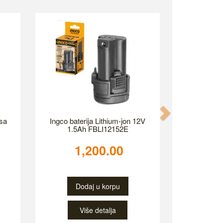
Next
sa
Ingco baterija Lithium-jon 12V
1.5Ah FBLI12152E
1,200.00
Dodaj u korpu
Više detalja