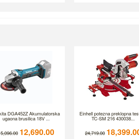
ita DGA452Z Akumulatorska
Einhell potezna preklopna tes
ugaona brusilica 18V ...
TC-SM 216 430038...
12,690.00
18,399.0
15,096.00
24,719.00