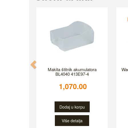
Previous
Makita štitnik akumulatora
Wad
BL4040 413E97-4
1,070.00
Dodaj u korpu
Više detalja