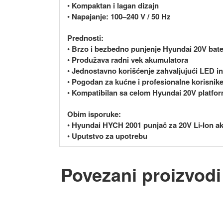
•
Kompaktan i lagan dizajn
•
Napajanje: 100–240 V / 50 Hz
Prednosti:
•
Brzo i bezbedno punjenje Hyundai 20V bate
•
Produžava radni vek akumulatora
•
Jednostavno korišćenje zahvaljujući LED ind
•
Pogodan za kućne i profesionalne korisnik
•
Kompatibilan sa celom Hyundai 20V platf
Obim isporuke:
•
Hyundai HYCH 2001 punjač za 20V Li-Ion a
•
Uputstvo za upotrebu
Povezani proizvodi