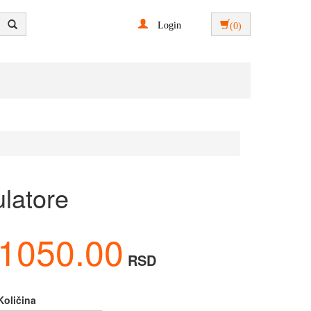
Login
(0)
latore
1050.00
RSD
Količina