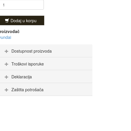
Dodaj u korpu
roizvođač
yundai
Dostupnost proizvoda
Troškovi isporuke
Deklaracija
Zaštita potrošača