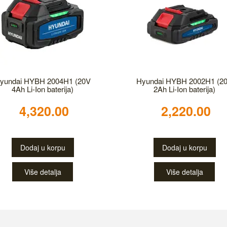
yundai HYBH 2004H1 (20V
Hyundai HYBH 2002H1 (2
4Ah Li-Ion baterija)
2Ah Li-Ion baterija)
4,320.00
2,220.00
Dodaj u korpu
Dodaj u korpu
Više detalja
Više detalja