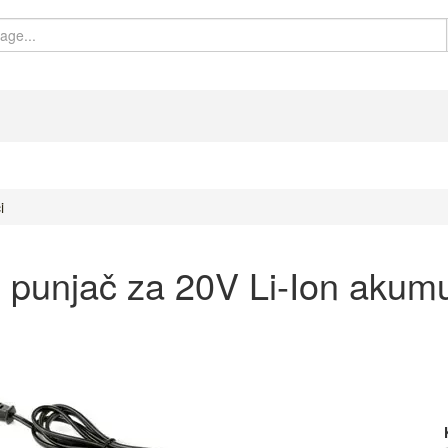
i
punjač za 20V Li-Ion akumu