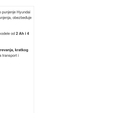
o punjenje Hyundai
punjenja, obezbeđuje
 modele od
2 Ah i 4
revanja, kratkog
 transport i