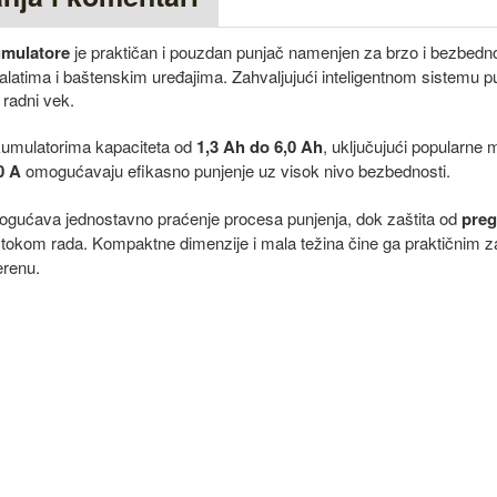
umulatore
je praktičan i pouzdan punjač namenjen za brzo i bezbedn
ku alatima i baštenskim uređajima. Zahvaljujući inteligentnom sistemu 
 radni vek.
akumulatorima kapaciteta od
1,3 Ah do 6,0 Ah
, uključujući popularne
0 A
omogućavaju efikasno punjenje uz visok nivo bezbednosti.
gućava jednostavno praćenje procesa punjenja, dok zaštita od
preg
tokom rada. Kompaktne dimenzije i mala težina čine ga praktičnim za
erenu.