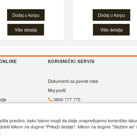
Dodaj u korpu
Dodaj u korpu
Više detalja
Više detalja
ONLINE
KORISNIČKI SERVIS
Dokumenti za povrat robe
Moj profil
cije
0800 777 775
info@superalati.rs
Radno vreme
adila pravilno, kako bismo mogli da dalje unapređujemo korisničko iskustv
dobiti klikom na dugme "Prikaži detalje". klikom na dugme "Slažem se" i
ju
Call centar pon-petak 9.00-17.00
.