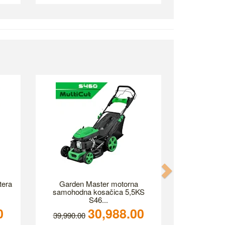
Next
tera
Garden Master motorna
samohodna kosačica 5,5KS
S46...
0
30,988.00
39,990.00