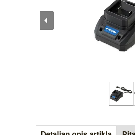
Detaljan opis artikla
Pit