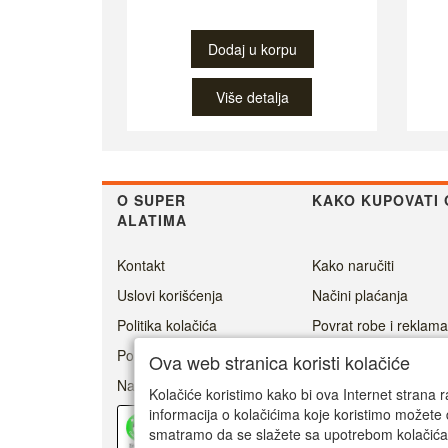
Dodaj u korpu
Više detalja
O SUPER
KAKO KUPOVATI 
ALATIMA
Kontakt
Kako naručiti
Uslovi korišćenja
Načini plaćanja
Politika kolačića
Povrat robe i reklama
Politika privatnosti
Cenovnik dostave
Ova web stranica koristi kolačiće
Naši prijatelji
Ovlašćeni servisi
Kolačiće koristimo kako bi ova Internet strana r
informacija o kolačićima koje koristimo možete 
Kako ostvariti garanci
Pouzdan
prodavac
smatramo da se slažete sa upotrebom kolačića
0/5
Youtube super alati
35 Recenzija