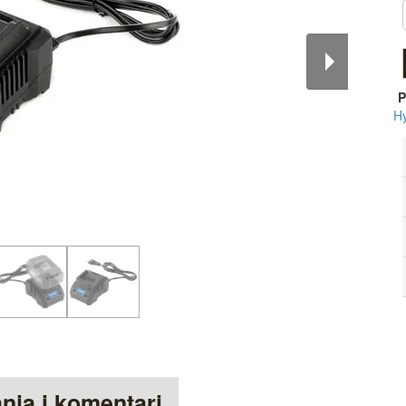
P
H
anja i komentari