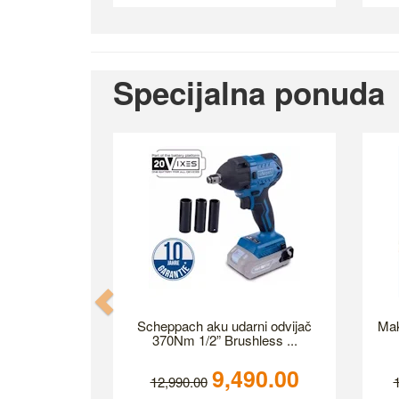
Specijalna ponuda
Previous
Scheppach aku udarni odvijač
Mak
370Nm 1/2” Brushless ...
9,490.00
12,990.00