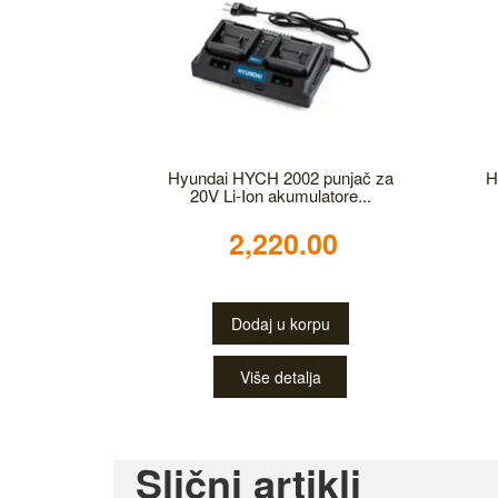
Hyundai HYCH 2002 punjač za
H
20V Li-Ion akumulatore...
2,220.00
Dodaj u korpu
Više detalja
Slični artikli