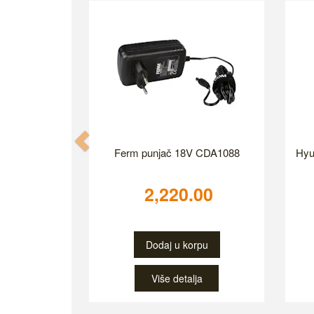
Previous
Ferm punjač 18V CDA1088
Hyu
2,220.00
Dodaj u korpu
Više detalja