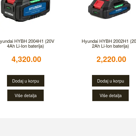
yundai HYBH 2004H1 (20V
Hyundai HYBH 2002H1 (2
4Ah Li-Ion baterija)
2Ah Li-Ion baterija)
4,320.00
2,220.00
Dodaj u korpu
Dodaj u korpu
Više detalja
Više detalja