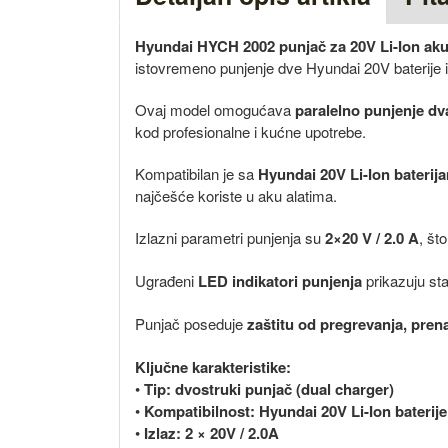
Hyundai HYCH 2002 punjač za 20V Li-Ion ak
istovremeno punjenje dve Hyundai 20V baterije 
Ovaj model omogućava
paralelno punjenje d
kod profesionalne i kućne upotrebe.
Kompatibilan je sa
Hyundai 20V Li-Ion baterij
najčešće koriste u aku alatima.
Izlazni parametri punjenja su
2×20 V / 2.0 A
, št
Ugrađeni
LED indikatori punjenja
prikazuju st
Punjač poseduje
zaštitu od pregrevanja, pren
Ključne karakteristike:
•
Tip: dvostruki punjač (dual charger)
•
Kompatibilnost: Hyundai 20V Li-Ion baterije
•
Izlaz: 2 × 20V / 2.0A