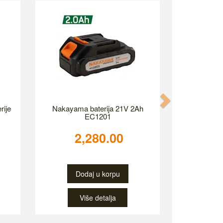
Next
rije
Nakayama baterija 21V 2Ah
EC1201
2,280.00
Dodaj u korpu
Više detalja