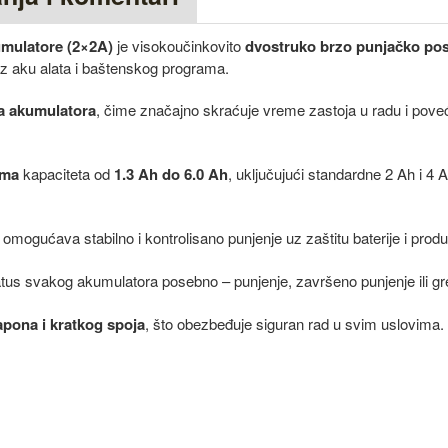
umulatore (2×2A)
je visokoučinkovito
dvostruko brzo punjačko pos
iz aku alata i baštenskog programa.
va akumulatora
, čime značajno skraćuje vreme zastoja u radu i pove
ama
kapaciteta od
1.3 Ah do 6.0 Ah
, uključujući standardne 2 Ah i 4 A
o omogućava stabilno i kontrolisano punjenje uz zaštitu baterije i prod
atus svakog akumulatora posebno – punjenje, završeno punjenje ili gr
apona i kratkog spoja
, što obezbeđuje siguran rad u svim uslovima.