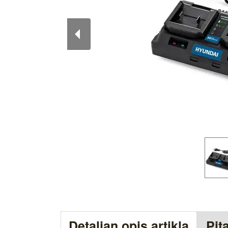
Detaljan opis artikla
Pit