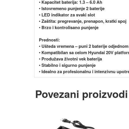
•
Kapacitet baterija: 1.3 – 6.0 Ah
•
Istovremeno punjenje 2 baterije
•
LED indikator za svaki slot
•
Zaštita: pregrevanje, prenapon, kratki spoj
•
Brzo i kontrolisano punjenje
Prednosti:
•
Ušteda vremena – puni 2 baterije odjednom
•
Kompatibilan sa celom Hyundai 20V platf
•
Produžava životni vek baterija
•
Stabilno i sigurno punjenje
•
Idealno za profesionalnu i intenzivnu upotr
Povezani proizvodi