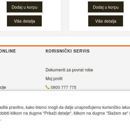
Dodaj u korpu
Dodaj u korpu
Više detalja
Više detalja
ONLINE
KORISNIČKI SERVIS
Dokumenti za povrat robe
Moj profil
cije
0800 777 775
info@superalati.rs
Radno vreme
adila pravilno, kako bismo mogli da dalje unapređujemo korisničko iskustv
dobiti klikom na dugme "Prikaži detalje". klikom na dugme "Slažem se" i
ju
Call centar pon-petak 9.00-17.00
.