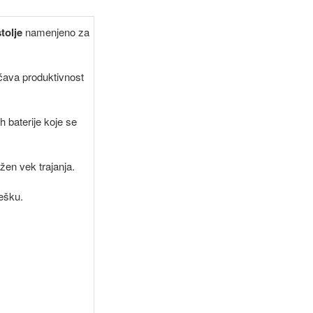
tolje
namenjeno za
ćava produktivnost
h baterije koje se
užen vek trajanja.
ešku.