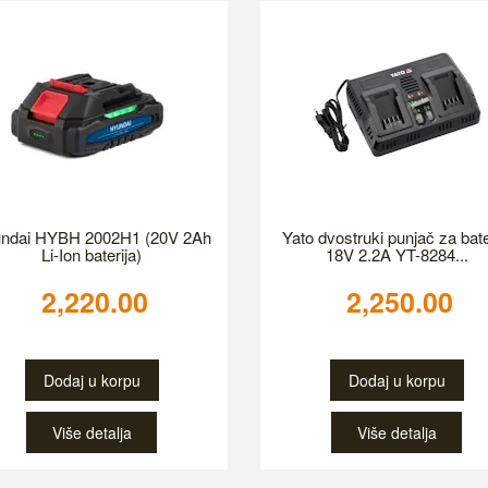
ndai HYBH 2002H1 (20V 2Ah
Yato dvostruki punjač za bate
Li-Ion baterija)
18V 2.2A YT-8284...
2,220.00
2,250.00
Dodaj u korpu
Dodaj u korpu
Više detalja
Više detalja