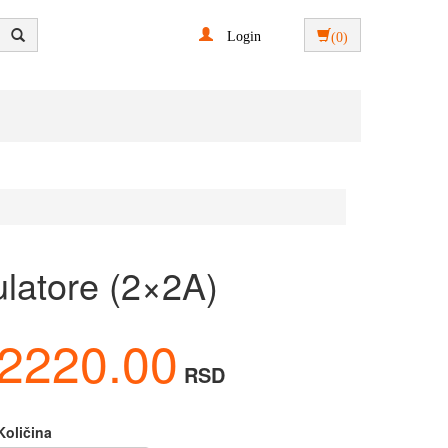
Login
(0)
latore (2×2A)
2220.00
RSD
Količina