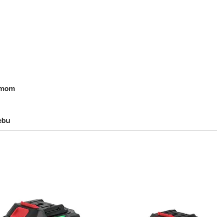
ormom
ebu