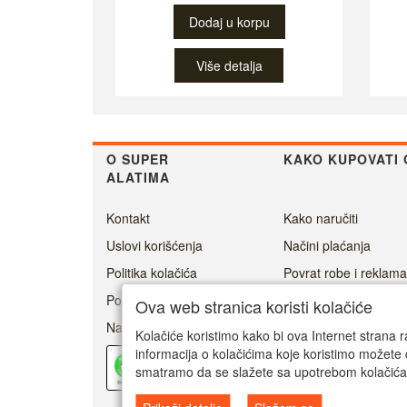
Dodaj u korpu
Više detalja
O SUPER
KAKO KUPOVATI 
ALATIMA
Kontakt
Kako naručiti
Uslovi korišćenja
Načini plaćanja
Politika kolačića
Povrat robe i reklama
Politika privatnosti
Cenovnik dostave
Ova web stranica koristi kolačiće
Naši prijatelji
Ovlašćeni servisi
Kolačiće koristimo kako bi ova Internet strana r
informacija o kolačićima koje koristimo možete 
Kako ostvariti garanci
Pouzdan
prodavac
smatramo da se slažete sa upotrebom kolačića
0/5
Youtube super alati
35 Recenzija