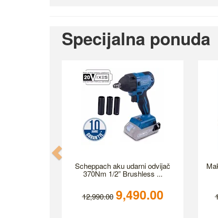
Specijalna ponuda
Previous
Scheppach aku udarni odvijač
Mak
370Nm 1/2” Brushless ...
9,490.00
12,990.00