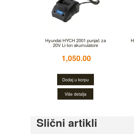
Hyundai HYCH 2001 punjač za
H
20V Li-Ion akumulatore
1,050.00
Dodaj u korpu
Više detalja
Slični artikli