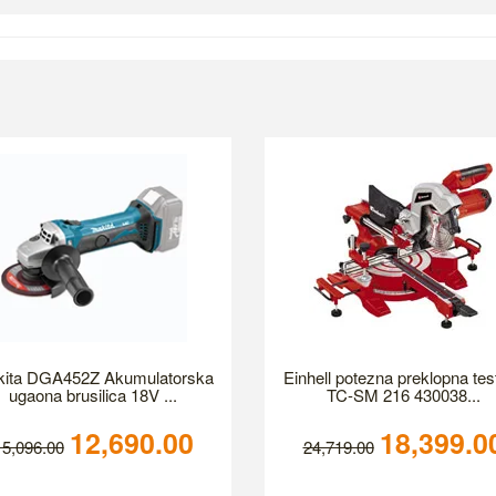
ita DGA452Z Akumulatorska
Einhell potezna preklopna tes
ugaona brusilica 18V ...
TC-SM 216 430038...
12,690.00
18,399.0
15,096.00
24,719.00