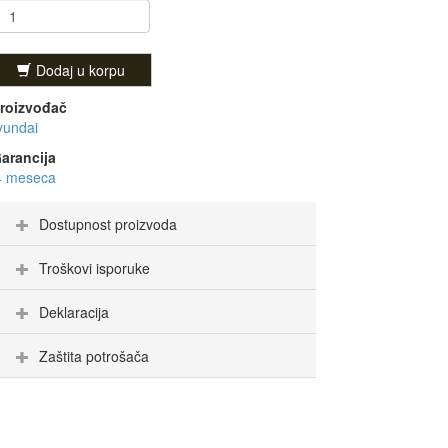
Dodaj u korpu
roizvođač
yundai
arancija
4 meseca
Dostupnost proizvoda
Troškovi isporuke
Deklaracija
Zaštita potrošača