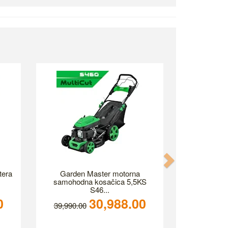
Next
tera
Garden Master motorna
samohodna kosačica 5,5KS
S46...
0
30,988.00
39,990.00