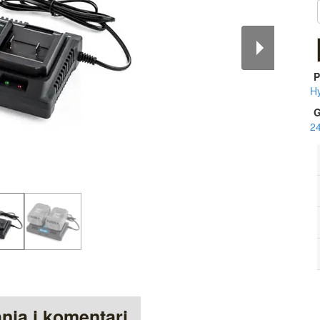
P
H
G
2
anja i komentari