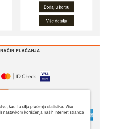
Dodaj u korpu
Više detalja
NAČIN PLAĆANJA
o, kao i u cilju praćenja statistike. Više
li nastavkom korišćenja naših internet stranica