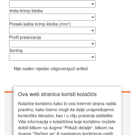
Vrsta krimp klešta
Presek kabla krimp klešta (mm²)
Profil presovanja
Sortiraj
Nije nađen nijedan odgovarajući artikal
Ova web stranica koristi kolačiće
O Super alatima
Kolačiće koristimo kako bi ova Internet strana radila
pravilno, kako bismo mogli da dalje unapređujemo
Kako kupovati online
korisničko iskustvo, kao i u cilju praćenja statistike.
Više informacija o kolačićima koje koristimo možete
dobiti klikom na dugme "Prikaži detalje". klikom na
Korisnički servis
dugme "Slažem se" ili nastavkom korišćenja naših