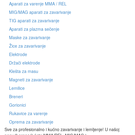
Aparati za varenje MMA / REL
MIG/MAG aparati za zavarivanje
TIG aparati za zavarivanje
Aparati za plazma sečenje
Maske za zavarivanje
Žice za zavarivanje
Elektrode
Držači elektrode
Klešta za masu
Magneti za zavarivanje
Lemilice
Breneri
Gorionici
Rukavice za varenje
Oprema za zavarivanje
Sve za profesionalno i kućno zavarivanje i lemljenje! U našoj