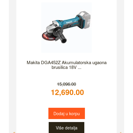
Makita DGA452Z Akumulatorska ugaona
brusilica 18V ...
15,096.00
12,690.00
Dodaj u korpu
Više detalja