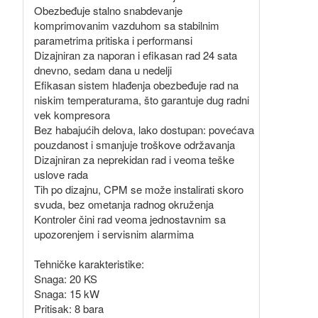
Obezbeđuje stalno snabdevanje
komprimovanim vazduhom sa stabilnim
parametrima pritiska i performansi
Dizajniran za naporan i efikasan rad 24 sata
dnevno, sedam dana u nedelji
Efikasan sistem hlađenja obezbeđuje rad na
niskim temperaturama, što garantuje dug radni
vek kompresora
Bez habajućih delova, lako dostupan: povećava
pouzdanost i smanjuje troškove održavanja
Dizajniran za neprekidan rad i veoma teške
uslove rada
Tih po dizajnu, CPM se može instalirati skoro
svuda, bez ometanja radnog okruženja
Kontroler čini rad veoma jednostavnim sa
upozorenjem i servisnim alarmima
Tehničke karakteristike:
Snaga: 20 KS
Snaga: 15 kW
Pritisak: 8 bara