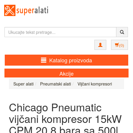
(0)
Katalog proizvoda
Akcije
Super alati
Pneumatski alati
Vijčani kompresori
Chicago Pneumatic
vijčani kompresor 15kW
CPM 20 8 bara sa 500l