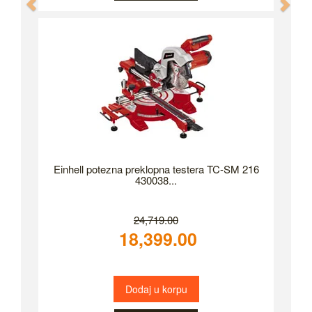
Previous
Nex
Einhell potezna preklopna testera TC-SM 216
430038...
24,719.00
18,399.00
Dodaj u korpu