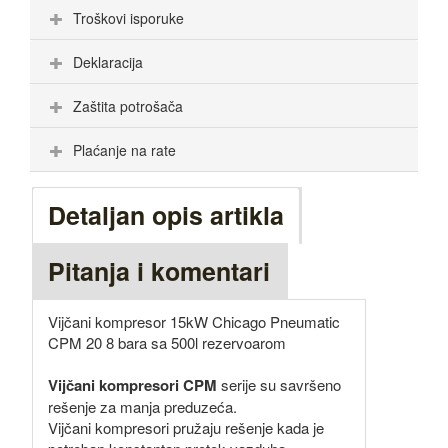
Troškovi isporuke
Deklaracija
Zaštita potrošača
Plaćanje na rate
Detaljan opis artikla
Pitanja i komentari
Vijčani kompresor 15kW Chicago Pneumatic
CPM 20 8 bara sa 500l rezervoarom
Vijčani kompresori CPM
serije su savršeno
rešenje za manja preduzeća.
Vijčani kompresori pružaju rešenje kada je