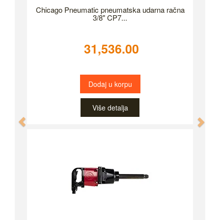
Chicago Pneumatic pneumatska udarna račna
3/8" CP7...
31,536.00
Dodaj u korpu
Više detalja
Previous
Nex