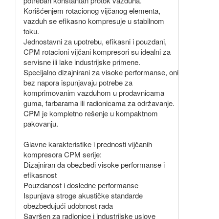
potreban konstantan protok vazduha.
Korišćenjem rotacionog vijčanog elementa,
vazduh se efikasno kompresuje u stabilnom
toku.
Jednostavni za upotrebu, efikasni i pouzdani,
CPM rotacioni vijčani kompresori su idealni za
servisne ili lake industrijske primene.
Specijalno dizajnirani za visoke performanse, oni
bez napora ispunjavaju potrebe za
komprimovanim vazduhom u prodavnicama
guma, farbarama ili radionicama za održavanje.
CPM je kompletno rešenje u kompaktnom
pakovanju.
Glavne karakteristike i prednosti vijčanih
kompresora CPM serije:
Dizajniran da obezbedi visoke performanse i
efikasnost
Pouzdanost i dosledne performanse
Ispunjava stroge akustičke standarde
obezbeđujući udobnost rada
Savršen za radionice i industrijske uslove