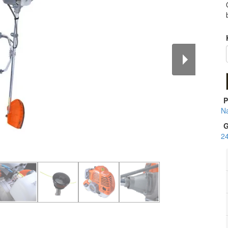
P
N
G
2