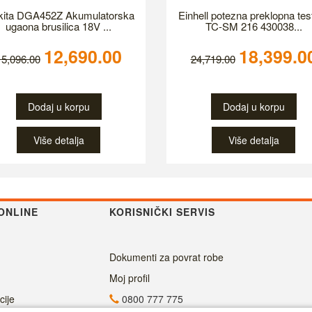
ita DGA452Z Akumulatorska
Einhell potezna preklopna tes
ugaona brusilica 18V ...
TC-SM 216 430038...
12,690.00
18,399.0
15,096.00
24,719.00
Dodaj u korpu
Dodaj u korpu
Više detalja
Više detalja
ONLINE
KORISNIČKI SERVIS
Dokumenti za povrat robe
Moj profil
cije
0800 777 775