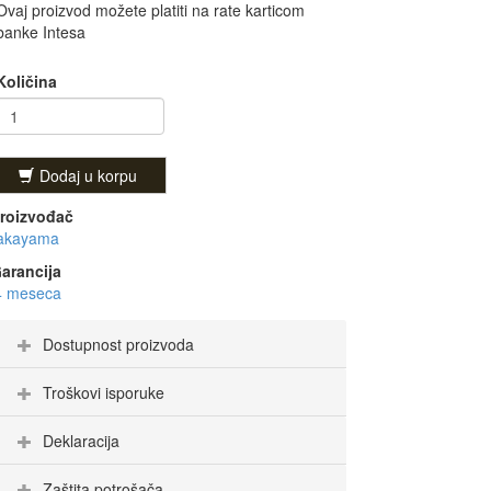
Ovaj proizvod možete platiti na rate karticom
banke Intesa
Količina
Dodaj u korpu
roizvođač
akayama
arancija
4 meseca
Dostupnost proizvoda
Troškovi isporuke
Deklaracija
Zaštita potrošača