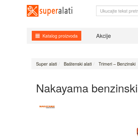
Akcije
Katalog proizvoda
Super alati
Baštenski alati
Trimeri – Benzinski
Nakayama benzinski