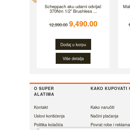
Scheppach aku udarni odvijač
Mak
370Nm 1/2” Brushless ...
9,490.00
12,990.00
Dodaj u korpu
Više detalja
O SUPER
KAKO KUPOVATI 
ALATIMA
Kontakt
Kako naručiti
Uslovi korišćenja
Načini plaćanja
Politika kolačića
Povrat robe i reklama