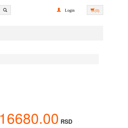
Login
(0)
1
16680.00
RSD