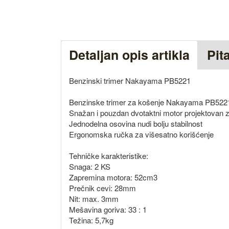
Detaljan opis artikla
Pit
Benzinski trimer Nakayama PB5221
Benzinske trimer za košenje Nakayama PB5221 
Snažan i pouzdan dvotaktni motor projektovan 
Jednodelna osovina nudi bolju stabilnost
Ergonomska ručka za višesatno korišćenje
Tehničke karakteristike:
Snaga: 2 KS
Zapremina motora: 52cm3
Prečnik cevi: 28mm
Nit: max. 3mm
Mešavina goriva: 33 : 1
Težina: 5,7kg