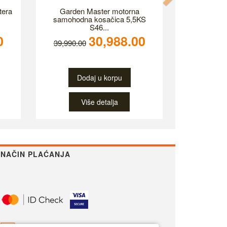
tera
Garden Master motorna
samohodna kosačica 5,5KS
S46...
0
30,988.00
39,990.00
Dodaj u korpu
Više detalja
NAČIN PLAĆANJA