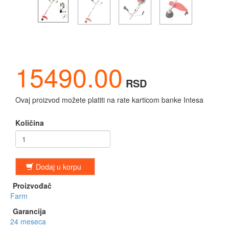
15490.00
RSD
Ovaj proizvod možete platiti na rate karticom banke Intesa
Količina
Dodaj u korpu
Proizvođač
Farm
Garancija
24 meseca