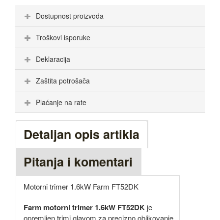
Dostupnost proizvoda
Troškovi isporuke
Deklaracija
Zaštita potrošača
Plaćanje na rate
Detaljan opis artikla
Pitanja i komentari
Motorni trimer 1.6kW Farm FT52DK
Farm motorni trimer 1.6kW FT52DK
je
opremljen trimi glavom za precizno oblikovanje