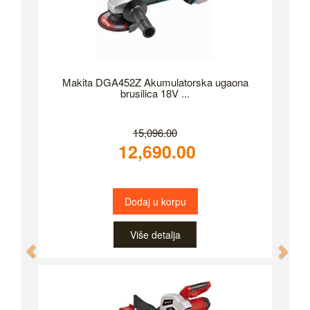
Makita DGA452Z Akumulatorska ugaona
brusilica 18V ...
15,096.00
12,690.00
Dodaj u korpu
Više detalja
Previous
Nex