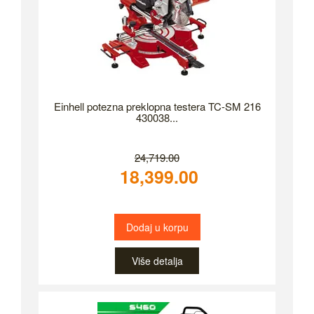
Einhell potezna preklopna testera TC-SM 216
430038...
24,719.00
18,399.00
Dodaj u korpu
Više detalja