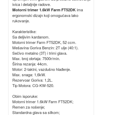
ivica i detaljnije radove.
Motorni trimer 1.6kW Farm FT52DK
ima
ergonomski dizajn koji omogućava lako
rukovanje.
Karakteristike:
Sa deljivim kardanom.
Motorni trimer Farm FT52DK, 52 ccm.
Mešavina Goriva Benzin: 2T ulje (40:1).
Sečivo metalno (3T) i trimi glava.
Max. broj obrtaja: 7500r/min.
Širina rezanja: 44cm.
Motor: 2-taktni, vazdušno hlađenje.
Max. snaga: 1,6kW.
Rezervoar Goriva: 1,2L.
Tip Motora: CG-KW-520.
Obim isporuke:
Motorni trimer 1.6kW Farm FT52DK;
Remen za nošenje;
Standardna glava sa silkom;