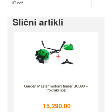
3T nož.
Slični artikli
Garden Master motorni trimer BC390 +
trokraki nož
15,290.00