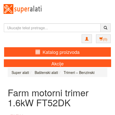
(0)
Katalog proizvoda
Akcije
Super alati
Baštenski alati
Trimeri – Benzinski
Farm motorni trimer
1.6kW FT52DK