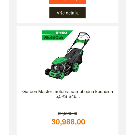
Više detalja
Garden Master motorna samohodna kosačica
5,5KS S46...
39,990.00
30,988.00