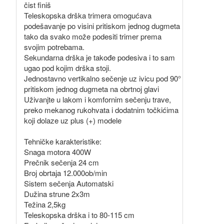
čist finiš
Teleskopska drška trimera omogućava
podešavanje po visini pritiskom jednog dugmeta
tako da svako može podesiti trimer prema
svojim potrebama.
Sekundarna drška je takođe podesiva i to sam
ugao pod kojim drška stoji.
Jednostavno vertikalno sečenje uz ivicu pod 90°
pritiskom jednog dugmeta na obrtnoj glavi
Uživanjte u lakom i komfornim sečenju trave,
preko mekanog rukohvata i dodatnim točkićima
koji dolaze uz plus (+) modele
Tehničke karakteristike:
Snaga motora 400W
Prečnik sečenja 24 cm
Broj obrtaja 12.000ob/min
Sistem sečenja Automatski
Dužina strune 2x3m
Težina 2,5kg
Teleskopska drška i to 80-115 cm