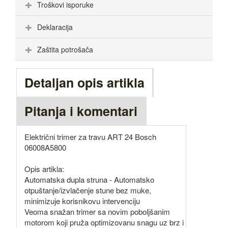
Troškovi isporuke
Deklaracija
Zaštita potrošača
Detaljan opis artikla
Pitanja i komentari
Električni trimer za travu ART 24 Bosch
06008A5800
Opis artikla:
Automatska dupla struna - Automatsko
otpuštanje/izvlačenje stune bez muke,
minimizuje korisnikovu intervenciju
Veoma snažan trimer sa novim poboljšanim
motorom koji pruža optimizovanu snagu uz brz i