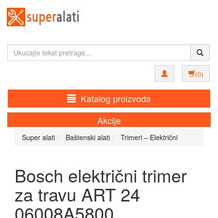
(0)
Katalog proizvoda
Akcije
Super alati
Baštenski alati
Trimeri – Električni
Bosch električni trimer
za travu ART 24
06008A5800