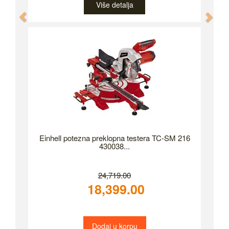
Više detalja
Previous
Nex
Einhell potezna preklopna testera TC-SM 216
430038...
24,719.00
18,399.00
Dodaj u korpu