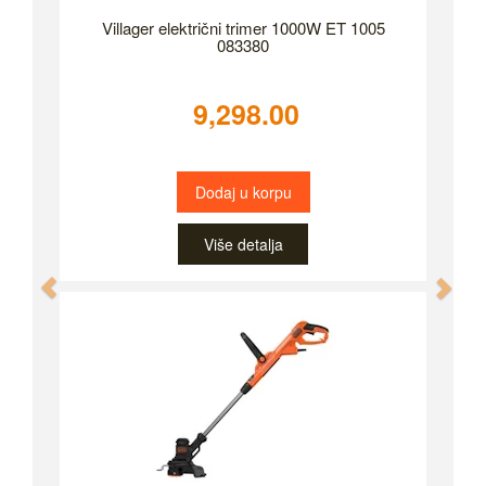
Villager električni trimer 1000W ET 1005
083380
9,298.00
Dodaj u korpu
Više detalja
Previous
Nex