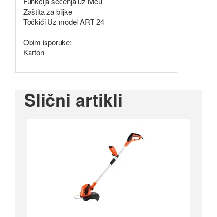
Funkcija sečenja uz ivicu
Zaštita za biljke
Točkići Uz model ART 24 +
Obim isporuke:
Karton
Slični artikli