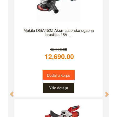
Makita DGA452Z Akumulatorska ugaona
brusilica 18V ...
15,096.00
12,690.00
Dodaj u korpu
Više detalja
Previous
Nex