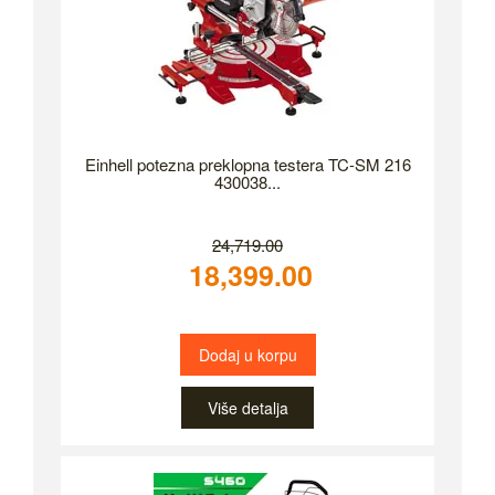
Einhell potezna preklopna testera TC-SM 216
430038...
24,719.00
18,399.00
Dodaj u korpu
Više detalja