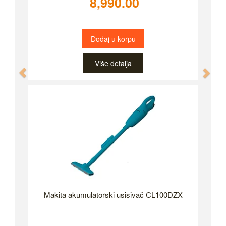
8,990.00
Dodaj u korpu
Više detalja
Previous
Nex
Makita akumulatorski usisivač CL100DZX