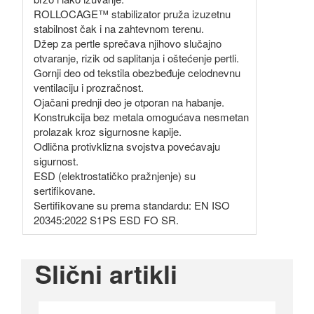
ROLLOCAGE™ stabilizator pruža izuzetnu
stabilnost čak i na zahtevnom terenu.
Džep za pertle sprečava njihovo slučajno
otvaranje, rizik od saplitanja i oštećenje pertli.
Gornji deo od tekstila obezbeđuje celodnevnu
ventilaciju i prozračnost.
Ojačani prednji deo je otporan na habanje.
Konstrukcija bez metala omogućava nesmetan
prolazak kroz sigurnosne kapije.
Odlična protivklizna svojstva povećavaju
sigurnost.
ESD (elektrostatičko pražnjenje) su
sertifikovane.
Sertifikovane su prema standardu: EN ISO
20345:2022 S1PS ESD FO SR.
Slični artikli