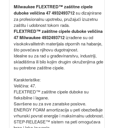
Milwaukee FLEXTRED™ zaštitne cipele
duboke veličina 47 4932493712
su dizajnirane
za profesionalnu upotrebu, pružajući izuzetnu
zaštitu i udobnost tokom rada.
FLEXTRED™ zaštitne cipele duboke veličina
47 Milwaukee 4932493712
izrađene su od
visokokvalitetnih materijala otpornih na habanje,
što povećava njihovu dugotrajnost.
Idealne su za rad u građevinarstvu, industriji,
skladištima ili bilo kojim drugim okruženjima gde
su potrebne zaštitne cipele.
Karakteristike:
Veličina: 47.
FLEXTRED™ zaštitne cipele duboke su
fleksibilne i lagane.
Savršene su za sve zanatske poslove.
ENERGY FOAM amortizacija u peti obezbeđuje
vrhunski povrat energije i maksimalnu udobnost.
STEP-RELEASE™ sistem na peti omogućava
brzo i lako izuvanje.