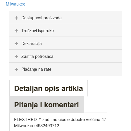
Milwaukee
Dostupnost proizvoda
Troškovi isporuke
Deklaracija
Zaštita potrošača
Plaćanje na rate
Detaljan opis artikla
Pitanja i komentari
FLEXTRED™ zaštitne cipele duboke veličina 47
Milwaukee 4932493712