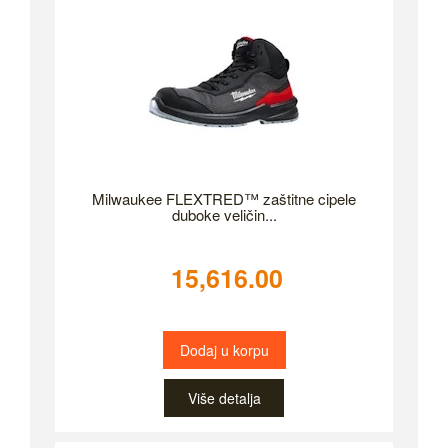
Milwaukee FLEXTRED™ zaštitne cipele
duboke veličin...
15,616.00
Dodaj u korpu
Više detalja