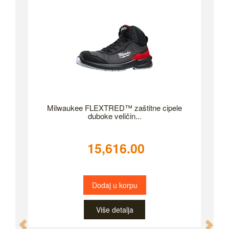
Milwaukee FLEXTRED™ zaštitne cipele
duboke veličin...
15,616.00
Dodaj u korpu
Više detalja
Previous
Nex