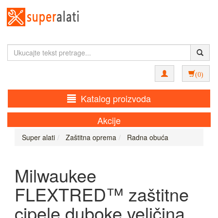
(0)
Katalog proizvoda
Akcije
Super alati
Zaštitna oprema
Radna obuća
Milwaukee
FLEXTRED™ zaštitne
cipele duboke veličina