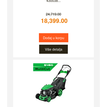
430038...
24,719.00
18,399.00
Dodaj u korpu
Više detalja