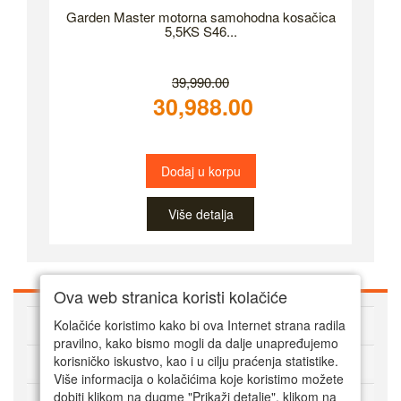
Garden Master motorna samohodna kosačica
5,5KS S46...
39,990.00
30,988.00
Dodaj u korpu
Više detalja
Ova web stranica koristi kolačiće
O Super alatima
Kolačiće koristimo kako bi ova Internet strana radila
pravilno, kako bismo mogli da dalje unapređujemo
Kako kupovati online
korisničko iskustvo, kao i u cilju praćenja statistike.
Više informacija o kolačićima koje koristimo možete
dobiti klikom na dugme "Prikaži detalje". klikom na
Korisnički servis