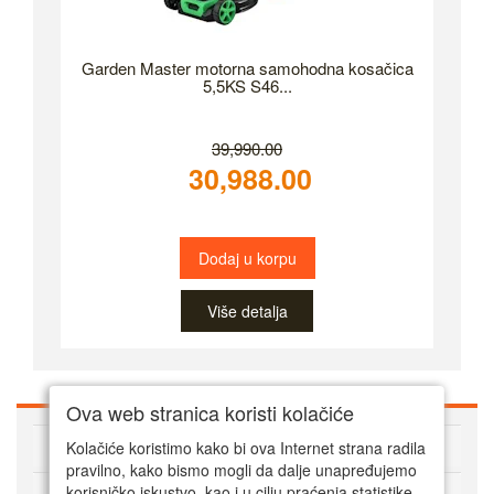
Garden Master motorna samohodna kosačica
5,5KS S46...
39,990.00
30,988.00
Dodaj u korpu
Više detalja
Ova web stranica koristi kolačiće
O Super alatima
Kolačiće koristimo kako bi ova Internet strana radila
pravilno, kako bismo mogli da dalje unapređujemo
Kako kupovati online
korisničko iskustvo, kao i u cilju praćenja statistike.