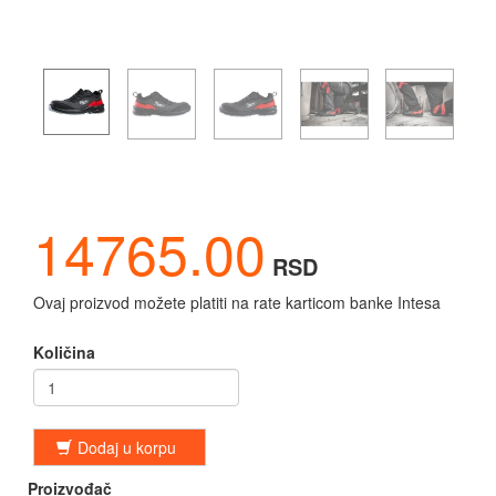
14765.00
RSD
Ovaj proizvod možete platiti na rate karticom banke Intesa
Količina
Dodaj u korpu
Proizvođač