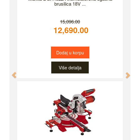
brusilica 18V ...
15,096.00
12,690.00
Dodaj u korpu
Više detalja
Previous
Nex