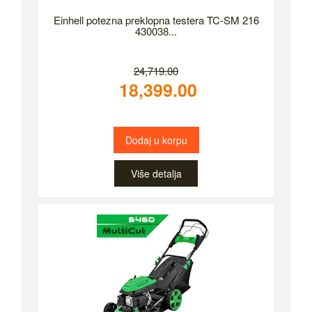
Einhell potezna preklopna testera TC-SM 216
430038...
24,719.00
18,399.00
Dodaj u korpu
Više detalja