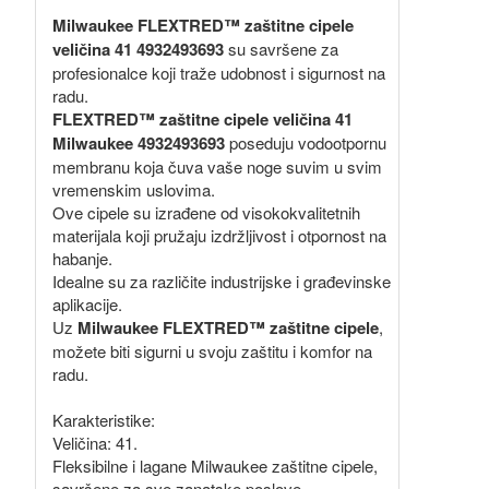
Milwaukee FLEXTRED™ zaštitne cipele
veličina 41 4932493693
su savršene za
profesionalce koji traže udobnost i sigurnost na
radu.
FLEXTRED™ zaštitne cipele veličina 41
Milwaukee 4932493693
poseduju vodootpornu
membranu koja čuva vaše noge suvim u svim
vremenskim uslovima.
Ove cipele su izrađene od visokokvalitetnih
materijala koji pružaju izdržljivost i otpornost na
habanje.
Idealne su za različite industrijske i građevinske
aplikacije.
Uz
Milwaukee FLEXTRED™ zaštitne cipele
,
možete biti sigurni u svoju zaštitu i komfor na
radu.
Karakteristike:
Veličina: 41.
Fleksibilne i lagane Milwaukee zaštitne cipele,
savršene za sve zanatske poslove.