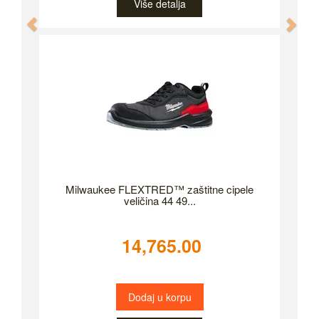
Više detalja
Previous
Nex
Milwaukee FLEXTRED™ zaštitne cipele
veličina 44 49...
14,765.00
Dodaj u korpu