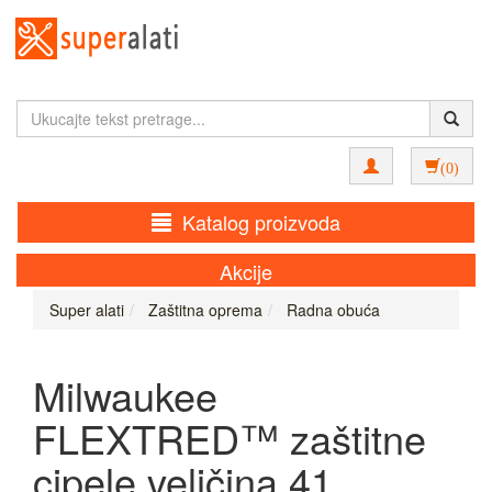
(0)
Katalog proizvoda
Akcije
Super alati
Zaštitna oprema
Radna obuća
Milwaukee
FLEXTRED™ zaštitne
cipele veličina 41