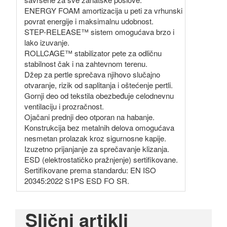
ENERGY FOAM amortizacija u peti za vrhunski
povrat energije i maksimalnu udobnost.
STEP-RELEASE™ sistem omogućava brzo i
lako izuvanje.
ROLLCAGE™ stabilizator pete za odličnu
stabilnost čak i na zahtevnom terenu.
Džep za pertle sprečava njihovo slučajno
otvaranje, rizik od saplitanja i oštećenje pertli.
Gornji deo od tekstila obezbeđuje celodnevnu
ventilaciju i prozračnost.
Ojačani prednji deo otporan na habanje.
Konstrukcija bez metalnih delova omogućava
nesmetan prolazak kroz sigurnosne kapije.
Izuzetno prijanjanje za sprečavanje klizanja.
ESD (elektrostatičko pražnjenje) sertifikovane.
Sertifikovane prema standardu: EN ISO
20345:2022 S1PS ESD FO SR.
Slični artikli