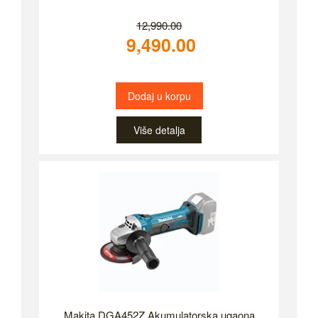
12,990.00
9,490.00
Dodaj u korpu
Više detalja
Makita DGA452Z Akumulatorska ugaona