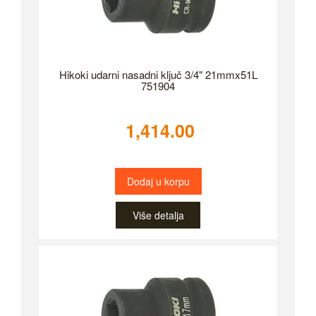
Hikoki udarni nasadni ključ 3/4" 21mmx51L
751904
1,414.00
Dodaj u korpu
Više detalja