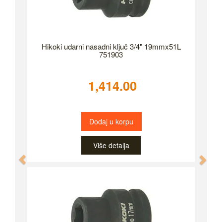
Hikoki udarni nasadni ključ 3/4" 19mmx51L
751903
1,414.00
Dodaj u korpu
Više detalja
Previous
Nex