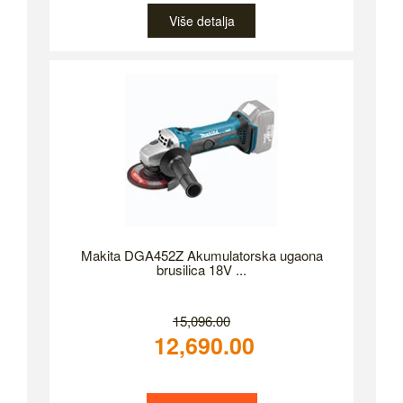
Više detalja
Makita DGA452Z Akumulatorska ugaona
brusilica 18V ...
15,096.00
12,690.00