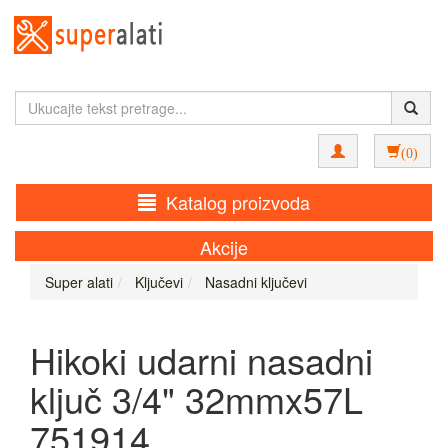
(0)
Katalog proizvoda
Akcije
Super alati
Ključevi
Nasadni ključevi
Hikoki udarni nasadni
ključ 3/4" 32mmx57L
751914