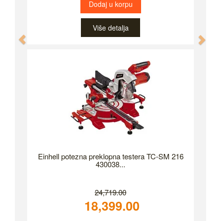
Dodaj u korpu
Više detalja
Previous
Nex
Einhell potezna preklopna testera TC-SM 216
430038...
24,719.00
18,399.00