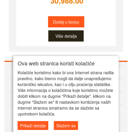
30,988.00
Dodaj u korpu
Više detalja
Ova web stranica koristi kolačiće
O Super alatima
Kolačiće koristimo kako bi ova Internet strana radila
pravilno, kako bismo mogli da dalje unapređujemo
Kako kupovati online
korisničko iskustvo, kao i u cilju praćenja statistike.
Više informacija o kolačićima koje koristimo možete
dobiti klikom na dugme "Prikaži detalje". klikom na
Korisnički servis
dugme "Slažem se" ili nastavkom korišćenja naših
internet stranica smatramo da se slažete sa
Način plaćanja
upotrebom kolačića.
Prikaži detalje
Slažem se
© Super alati 2024. Powered by Mala SRB Prodavnica doo, ESIR 618/1.0.1