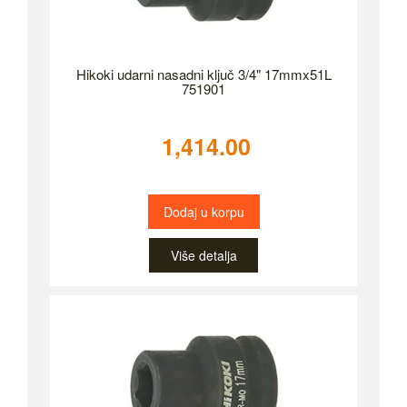
Hikoki udarni nasadni ključ 3/4" 17mmx51L
751901
1,414.00
Dodaj u korpu
Više detalja