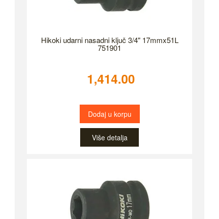
Hikoki udarni nasadni ključ 3/4" 17mmx51L
751901
1,414.00
Dodaj u korpu
Više detalja