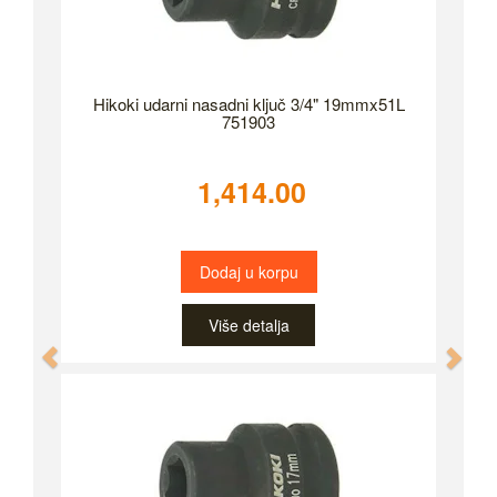
Hikoki udarni nasadni ključ 3/4" 19mmx51L
751903
1,414.00
Dodaj u korpu
Više detalja
Previous
Nex