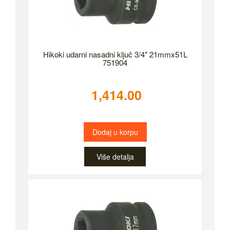
Hikoki udarni nasadni ključ 3/4" 21mmx51L
751904
1,414.00
Dodaj u korpu
Više detalja