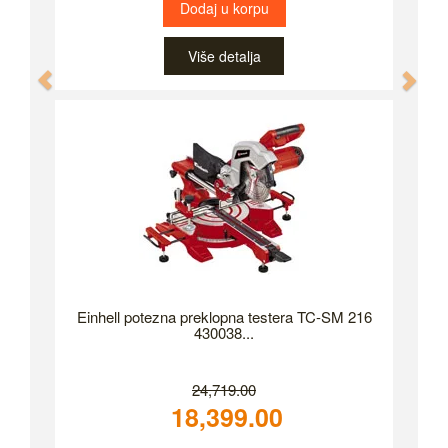
Dodaj u korpu
Više detalja
Previous
Nex
Einhell potezna preklopna testera TC-SM 216
430038...
24,719.00
18,399.00