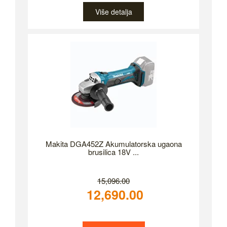
Više detalja
Makita DGA452Z Akumulatorska ugaona
brusilica 18V ...
15,096.00
12,690.00