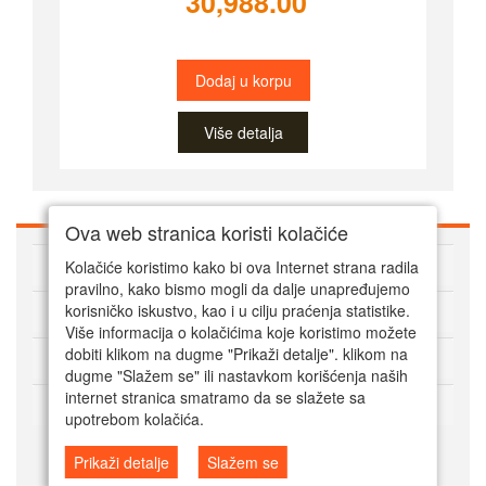
30,988.00
Dodaj u korpu
Više detalja
Ova web stranica koristi kolačiće
O Super alatima
Kolačiće koristimo kako bi ova Internet strana radila
pravilno, kako bismo mogli da dalje unapređujemo
Kako kupovati online
korisničko iskustvo, kao i u cilju praćenja statistike.
Više informacija o kolačićima koje koristimo možete
dobiti klikom na dugme "Prikaži detalje". klikom na
Korisnički servis
dugme "Slažem se" ili nastavkom korišćenja naših
internet stranica smatramo da se slažete sa
Način plaćanja
upotrebom kolačića.
Prikaži detalje
Slažem se
© Super alati 2024. Powered by Mala SRB Prodavnica doo, ESIR 618/1.0.1