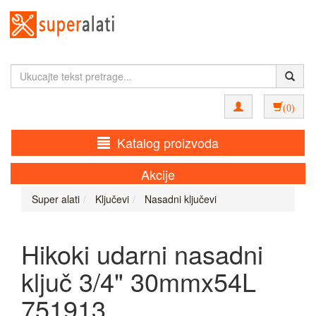
(0)
Katalog proizvoda
Akcije
Super alati
Ključevi
Nasadni ključevi
Hikoki udarni nasadni
ključ 3/4" 30mmx54L
751913