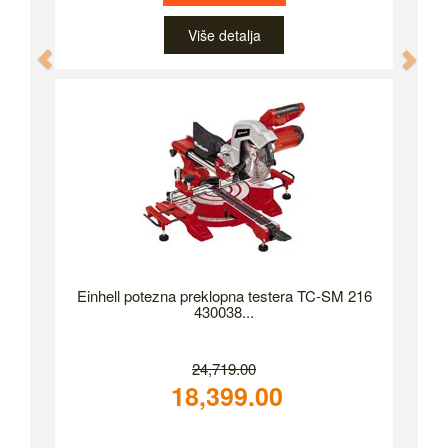
Više detalja
Previous
Nex
Einhell potezna preklopna testera TC-SM 216
430038...
24,719.00
18,399.00