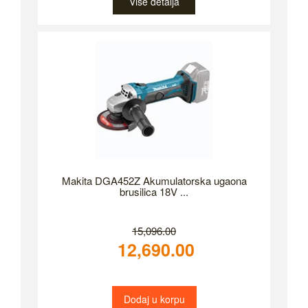
Više detalja
Makita DGA452Z Akumulatorska ugaona
brusilica 18V ...
15,096.00
12,690.00
Dodaj u korpu