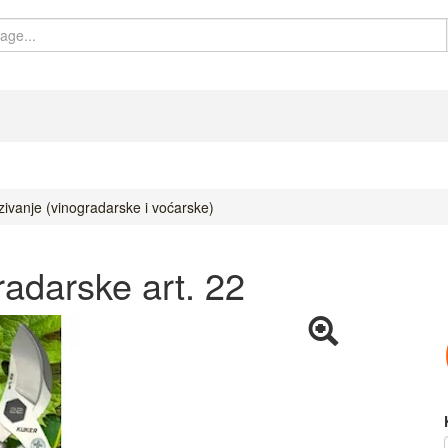
ivanje (vinogradarske i voćarske)
adarske art. 22