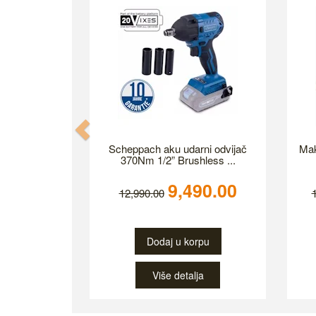
Previous
Scheppach aku udarni odvijač
Mak
370Nm 1/2” Brushless ...
9,490.00
12,990.00
Dodaj u korpu
Više detalja