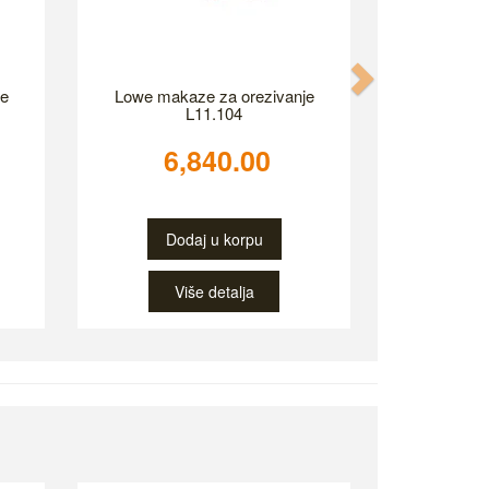
Next
je
Lowe makaze za orezivanje
L11.104
6,840.00
Dodaj u korpu
Više detalja