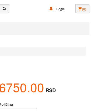
Login
(0)
6750.00
RSD
Količina