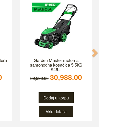
Next
tera
Garden Master motorna
samohodna kosačica 5,5KS
S46...
0
30,988.00
39,990.00
Dodaj u korpu
Više detalja