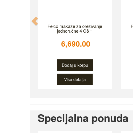
Previous
Felco makaze za orezivanje
F
jednoručne 4 C&H
6,690.00
Dodaj u korpu
Više detalja
Specijalna ponuda