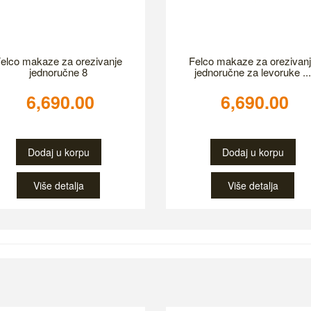
elco makaze za orezivanje
Felco makaze za orezivan
jednoručne 8
jednoručne za levoruke ...
6,690.00
6,690.00
Dodaj u korpu
Dodaj u korpu
Više detalja
Više detalja