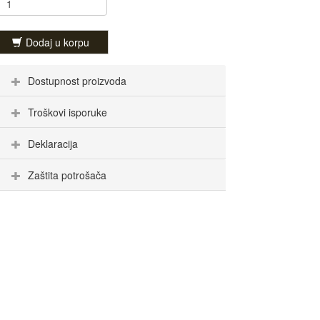
Dodaj u korpu
Dostupnost proizvoda
Troškovi isporuke
Deklaracija
Zaštita potrošača