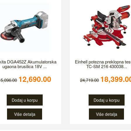
ita DGA452Z Akumulatorska
Einhell potezna preklopna tes
ugaona brusilica 18V ...
TC-SM 216 430038...
12,690.00
18,399.0
15,096.00
24,719.00
Dodaj u korpu
Dodaj u korpu
Više detalja
Više detalja