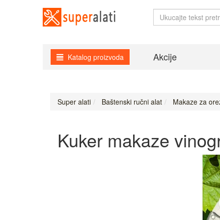
Akcije
Katalog proizvoda
Super alati
Baštenski ručni alat
Makaze za orez
Kuker makaze vinogr