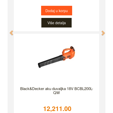
Dodaj u korpu
Više detalja
Previous
Nex
Black&Decker aku duvaljka 18V BCBL200L-
QW
12,211.00