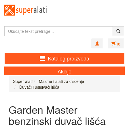
(0)
Katalog proizvoda
Akcije
Super alati
Mašine i alati za čišćenje
Duvači i usisivači lišća
Garden Master
benzinski duvač lišća