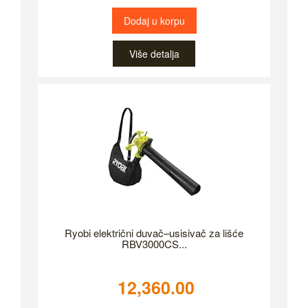
Dodaj u korpu
Više detalja
Ryobi električni duvač–usisivač za lišće
RBV3000CS...
12,360.00