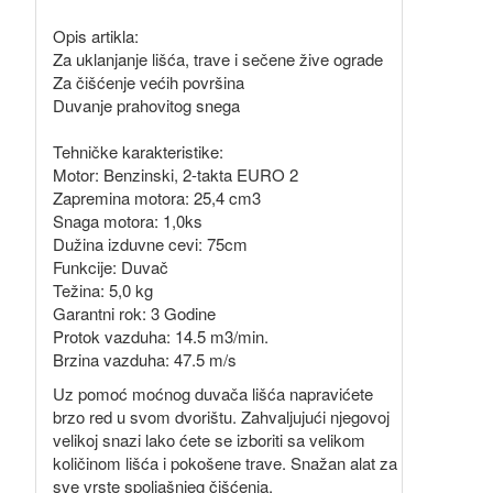
Opis artikla:
Za uklanjanje lišća, trave i sečene žive ograde
Za čišćenje većih površina
Duvanje prahovitog snega
Tehničke karakteristike:
Motor: Benzinski, 2-takta EURO 2
Zapremina motora: 25,4 cm3
Snaga motora: 1,0ks
Dužina izduvne cevi: 75cm
Funkcije: Duvač
Težina: 5,0 kg
Garantni rok: 3 Godine
Protok vazduha: 14.5 m3/min.
Brzina vazduha: 47.5 m/s
Uz pomoć moćnog duvača lišća napravićete
brzo red u svom dvorištu. Zahvaljujući njegovoj
velikoj snazi lako ćete se izboriti sa velikom
količinom lišća i pokošene trave. Snažan alat za
sve vrste spoljašnjeg čišćenja.