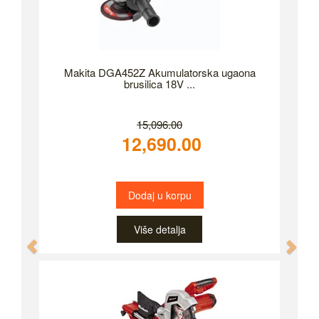
Makita DGA452Z Akumulatorska ugaona
brusilica 18V ...
15,096.00
12,690.00
Dodaj u korpu
Više detalja
Previous
Nex