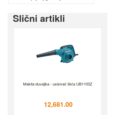
Slični artikli
Makita duvaljka - usisivač lišća UB1103Z
12,681.00