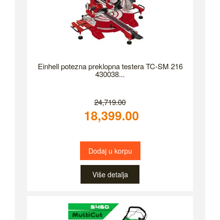
Einhell potezna preklopna testera TC-SM 216
430038...
24,719.00
18,399.00
Dodaj u korpu
Više detalja