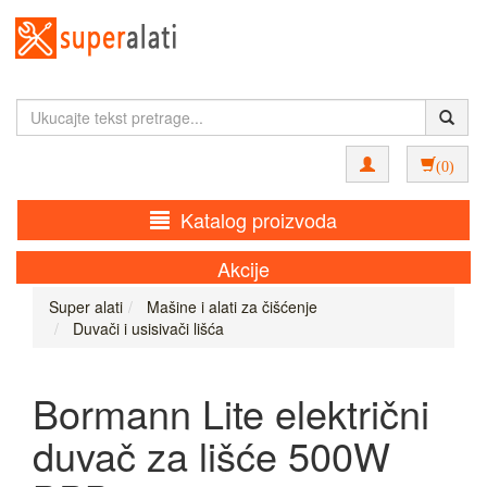
(0)
Katalog proizvoda
Akcije
Super alati
Mašine i alati za čišćenje
Duvači i usisivači lišća
Bormann Lite električni
duvač za lišće 500W