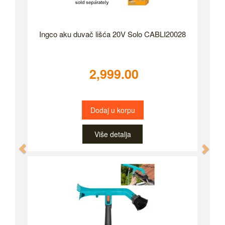
Ingco aku duvač lišća 20V Solo CABLI20028
2,999.00
Dodaj u korpu
Više detalja
Previous
Nex