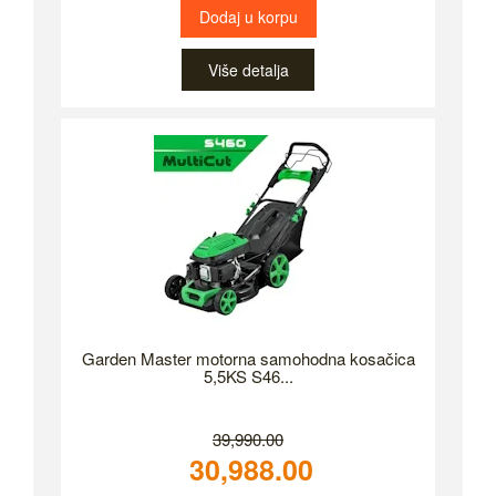
Dodaj u korpu
Više detalja
Garden Master motorna samohodna kosačica
5,5KS S46...
39,990.00
30,988.00