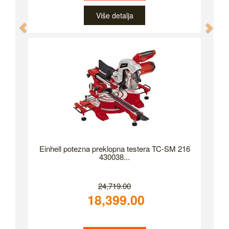
Više detalja
Previous
Nex
Einhell potezna preklopna testera TC-SM 216
430038...
24,719.00
18,399.00