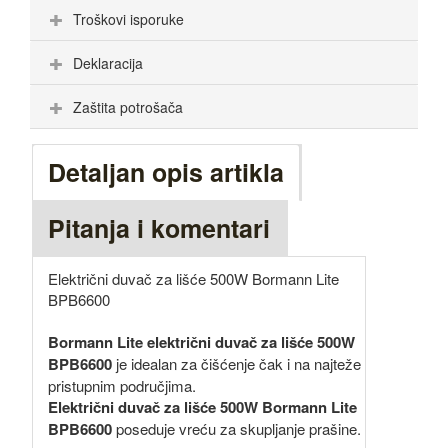
Troškovi isporuke
Deklaracija
Zaštita potrošača
Detaljan opis artikla
Pitanja i komentari
Električni duvač za lišće 500W Bormann Lite
BPB6600
Bormann Lite električni duvač za lišće 500W
BPB6600
je idealan za čišćenje čak i na najteže
pristupnim područjima.
Električni duvač za lišće 500W Bormann Lite
BPB6600
poseduje vreću za skupljanje prašine.