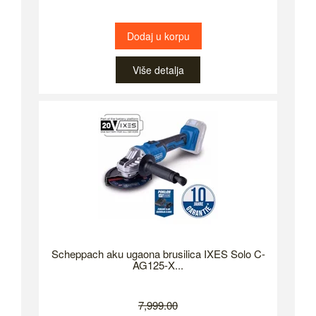
Dodaj u korpu
Više detalja
Scheppach aku ugaona brusilica IXES Solo C-
AG125-X...
7,999.00