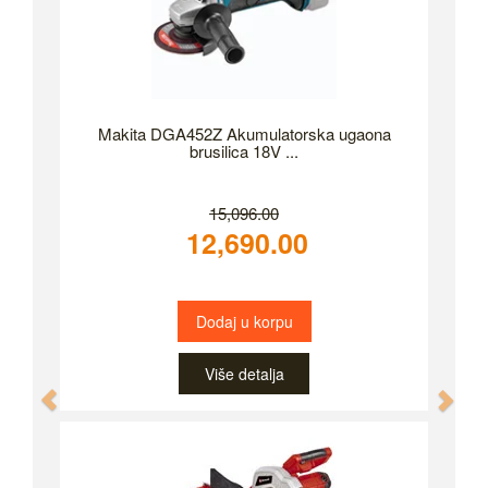
Makita DGA452Z Akumulatorska ugaona
brusilica 18V ...
15,096.00
12,690.00
Dodaj u korpu
Više detalja
Previous
Nex