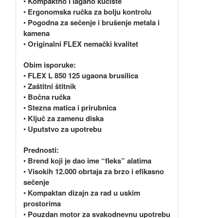
•
Kompaktno i lagano kućište
•
Ergonomska ručka za bolju kontrolu
•
Pogodna za sečenje i brušenje metala i
kamena
•
Originalni FLEX nemački kvalitet
Obim isporuke:
•
FLEX L 850 125 ugaona brusilica
•
Zaštitni štitnik
•
Bočna ručka
•
Stezna matica i prirubnica
•
Ključ za zamenu diska
•
Uputstvo za upotrebu
Prednosti:
•
Brend koji je dao ime “fleks” alatima
•
Visokih 12.000 obrtaja za brzo i efikasno
sečenje
•
Kompaktan dizajn za rad u uskim
prostorima
•
Pouzdan motor za svakodnevnu upotrebu