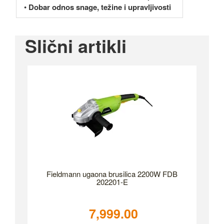
•
Dobar odnos snage, težine i upravljivosti
Slični artikli
Fieldmann ugaona brusilica 2200W FDB
202201-E
7,999.00