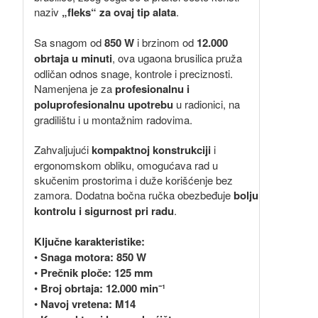
naziv
„fleks“ za ovaj tip alata
.
Sa snagom od
850 W
i brzinom od
12.000
obrtaja u minuti
, ova ugaona brusilica pruža
odličan odnos snage, kontrole i preciznosti.
Namenjena je za
profesionalnu i
poluprofesionalnu upotrebu
u radionici, na
gradilištu i u montažnim radovima.
Zahvaljujući
kompaktnoj konstrukciji
i
ergonomskom obliku, omogućava rad u
skučenim prostorima i duže korišćenje bez
zamora. Dodatna bočna ručka obezbeđuje
bolju
kontrolu i sigurnost pri radu
.
Ključne karakteristike:
•
Snaga motora: 850 W
•
Prečnik ploče: 125 mm
•
Broj obrtaja: 12.000 min⁻¹
•
Navoj vretena: M14