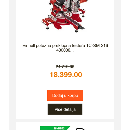
Einhell potezna preklopna testera TC-SM 216
430038...
24,719.00
18,399.00
Dodaj u korpu
Više detalja