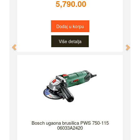
5,790.00
Dodaj u korpu
Više detalja
Previous
Nex
Bosch ugaona brusilica PWS 750-115
06033A2420