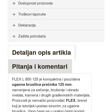
Dostupnost proizvoda
Troškovi isporuke
Deklaracija
Zaštita potrošača
Detaljan opis artikla
Pitanja i komentari
FLEX L 850 125 je kompaktna i pouzdana
ugaona brusilica prečnika 125 mm
,
namenjena za sečenje, brušenje i obradu
metala, kamena i drugih građevinskih materijala.
Proizvodi je nemački proizvođač
FLEX
, brend
koji je istorijski postao sinonim za ugaone
brusilice, zbog čega se u praksi često koristi