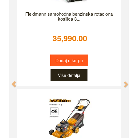
Fieldmann samohodna benzinska rotaciona
kosilica 3...
35,990.00
Dodaj u korpu
Više detalja
Previous
Nex