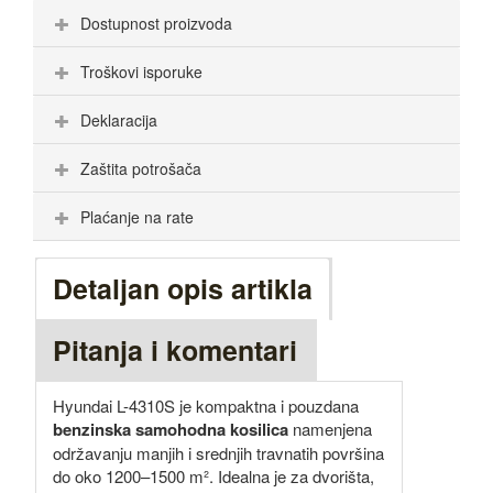
Dostupnost proizvoda
Troškovi isporuke
Deklaracija
Zaštita potrošača
Plaćanje na rate
Detaljan opis artikla
Pitanja i komentari
Hyundai L-4310S je kompaktna i pouzdana
benzinska samohodna kosilica
namenjena
održavanju manjih i srednjih travnatih površina
do oko 1200–1500 m². Idealna je za dvorišta,