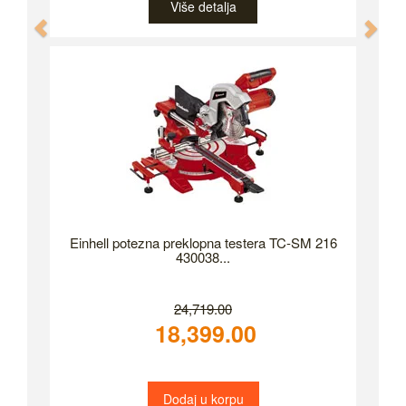
Više detalja
Previous
Nex
Einhell potezna preklopna testera TC-SM 216
430038...
24,719.00
18,399.00
Dodaj u korpu