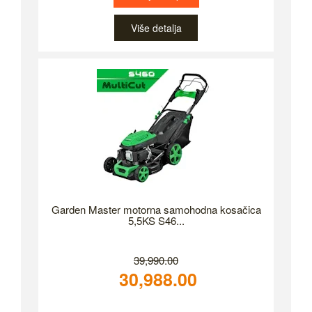
Više detalja
Garden Master motorna samohodna kosačica
5,5KS S46...
39,990.00
30,988.00