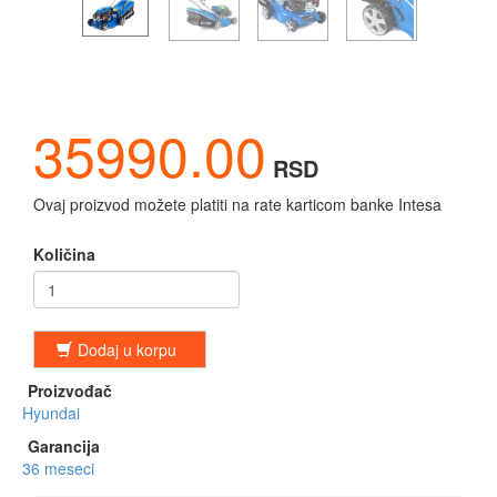
35990.00
RSD
Ovaj proizvod možete platiti na rate karticom banke Intesa
Količina
Dodaj u korpu
Proizvođač
Hyundai
Garancija
36 meseci