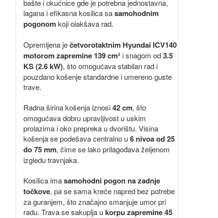
bašte i okućnice gde je potrebna jednostavna,
lagana i efikasna kosilica sa
samohodnim
pogonom
koji olakšava rad.
Opremljena je
četvorotaktnim Hyundai ICV140
motorom zapremine 139 cm³
i snagom od
3.5
KS (2.6 kW)
, što omogućava stabilan rad i
pouzdano košenje standardne i umereno guste
trave.
Radna širina košenja iznosi
42 cm
, što
omogućava dobru upravljivost u uskim
prolazima i oko prepreka u dvorištu. Visina
košenja se podešava centralno u
6 nivoa od 25
do 75 mm
, čime se lako prilagođava željenom
izgledu travnjaka.
Kosilica ima
samohodni pogon na zadnje
točkove
, pa se sama kreće napred bez potrebe
za guranjem, što značajno smanjuje umor pri
radu. Trava se sakuplja u
korpu zapremine 45