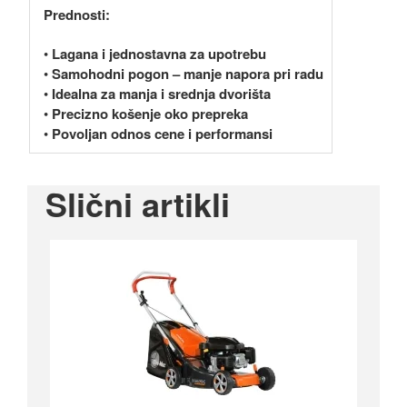
Prednosti:
•
Lagana i jednostavna za upotrebu
•
Samohodni pogon – manje napora pri radu
•
Idealna za manja i srednja dvorišta
•
Precizno košenje oko prepreka
•
Povoljan odnos cene i performansi
Slični artikli