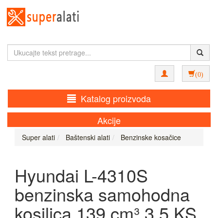
(0)
Katalog proizvoda
Akcije
Super alati
Baštenski alati
Benzinske kosačice
Hyundai L-4310S
benzinska samohodna
kosilica 139 cm³ 3.5 KS