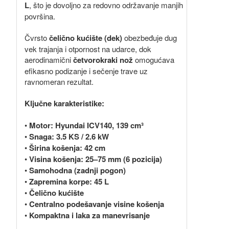
L
, što je dovoljno za redovno održavanje manjih
površina.
Čvrsto
čelično kućište (dek)
obezbeđuje dug
vek trajanja i otpornost na udarce, dok
aerodinamični
četvorokraki nož
omogućava
efikasno podizanje i sečenje trave uz
ravnomeran rezultat.
Ključne karakteristike:
•
Motor: Hyundai ICV140, 139 cm³
•
Snaga: 3.5 KS / 2.6 kW
•
Širina košenja: 42 cm
•
Visina košenja: 25–75 mm (6 pozicija)
•
Samohodna (zadnji pogon)
•
Zapremina korpe: 45 L
•
Čelično kućište
•
Centralno podešavanje visine košenja
•
Kompaktna i laka za manevrisanje