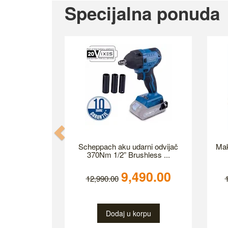
Specijalna ponuda
Previous
Scheppach aku udarni odvijač
Mak
370Nm 1/2” Brushless ...
9,490.00
12,990.00
Dodaj u korpu