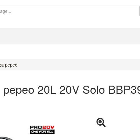
 za pepeo
a pepeo 20L 20V Solo BBP3