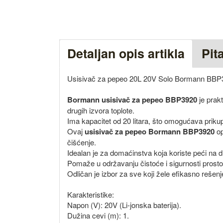
Detaljan opis artikla
Pit
Usisivač za pepeo 20L 20V Solo Bormann BBP
Bormann usisivač za pepeo BBP3920
je prakt
drugih izvora toplote.
Ima kapacitet od 20 litara, što omogućava prikupl
Ovaj
usisivač za pepeo Bormann BBP3920
op
čišćenje.
Idealan je za domaćinstva koja koriste peći na drv
Pomaže u održavanju čistoće i sigurnosti prostor
Odličan je izbor za sve koji žele efikasno rešenje
Karakteristike:
Napon (V): 20V (Li-jonska baterija).
Dužina cevi (m): 1.