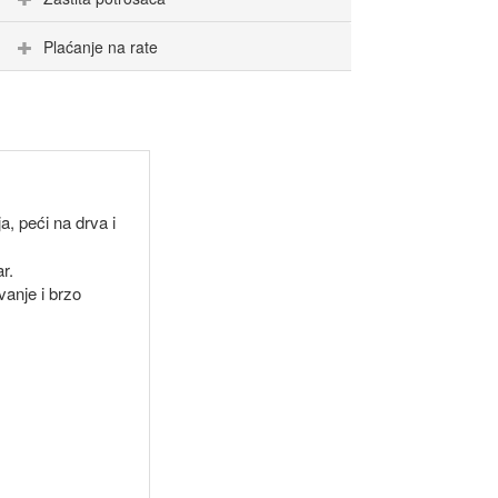
Plaćanje na rate
a, peći na drva i
r.
anje i brzo