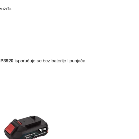
Gvožđe.
BP3920
isporučuje se bez baterije i punjača.