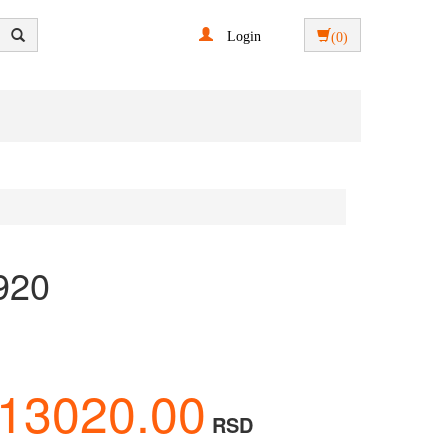
Login
(0)
920
13020.00
RSD