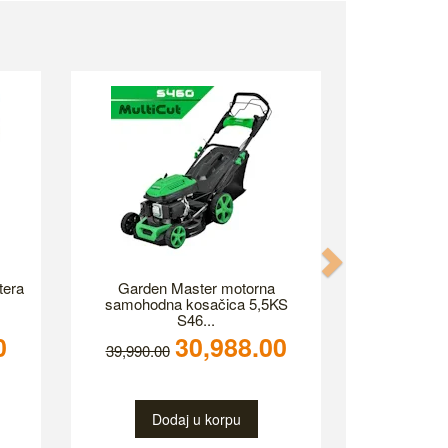
Next
tera
Garden Master motorna
samohodna kosačica 5,5KS
S46...
0
30,988.00
39,990.00
Dodaj u korpu