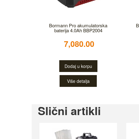
Bormann Pro akumulatorska
B
baterija 4.0Ah BBP2004
7,080.00
Dodaj u korpu
Više detalja
Slični artikli