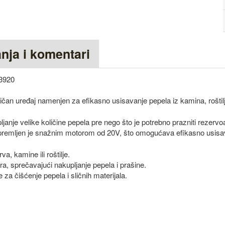
anja i komentari
3920
ičan uređaj namenjen za efikasno usisavanje pepela iz kamina, roštilj
janje velike količine pepela pre nego što je potrebno prazniti rezervoa
remljen je snažnim motorom od 20V, što omogućava efikasno usisav
a, kamine ili roštilje.
a, sprečavajući nakupljanje pepela i prašine.
 za čišćenje pepela i sličnih materijala.