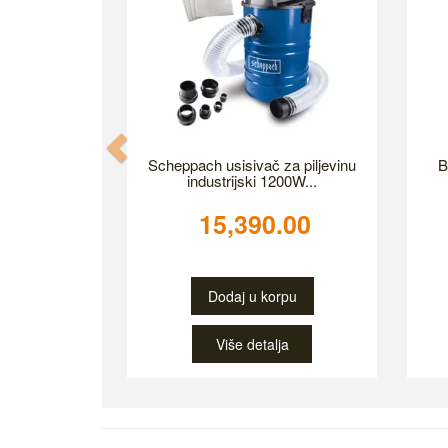
Previous
Scheppach usisivač za piljevinu
B
industrijski 1200W...
15,390.00
Dodaj u korpu
Više detalja