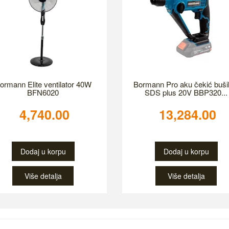
ormann Elite ventilator 40W
Bormann Pro aku čekić bušil
BFN6020
SDS plus 20V BBP320...
4,740.00
13,284.00
Dodaj u korpu
Dodaj u korpu
Više detalja
Više detalja