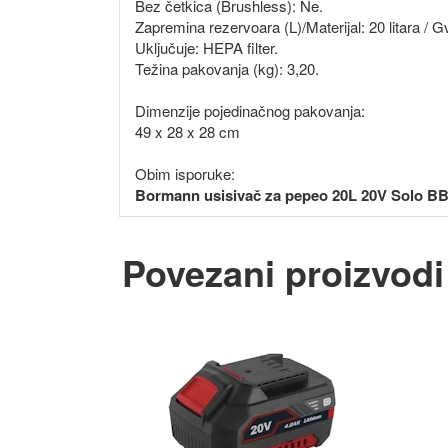
Bez četkica (Brushless): Ne.
Zapremina rezervoara (L)/Materijal: 20 litara / 
Uključuje: HEPA filter.
Težina pakovanja (kg): 3,20.
Dimenzije pojedinačnog pakovanja:
49 x 28 x 28 cm
Obim isporuke:
Bormann usisivač za pepeo 20L 20V Solo B
Povezani proizvodi