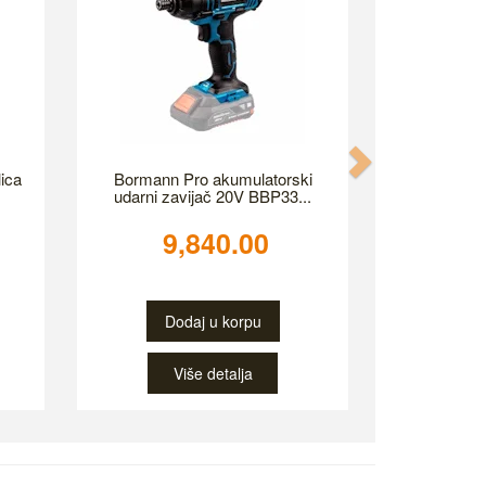
Next
ica
Bormann Pro akumulatorski
udarni zavijač 20V BBP33...
9,840.00
Dodaj u korpu
Više detalja