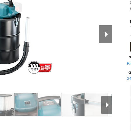
P
B
G
2