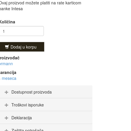
Ovaj proizvod možete platiti na rate karticom
banke Intesa
Količina
Dodaj u korpu
roizvođač
ormann
arancija
4 meseca
Dostupnost proizvoda
Troškovi isporuke
Deklaracija
Zaštita potrošača