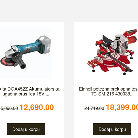
ita DGA452Z Akumulatorska
Einhell potezna preklopna tes
ugaona brusilica 18V ...
TC-SM 216 430038...
12,690.00
18,399.0
15,096.00
24,719.00
Dodaj u korpu
Dodaj u korpu