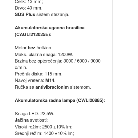
Čelik: 13 mm;
Drvo: 40 mm.
SDS Plus
sistem stezanja.
Akumulatorska ugaona brusilica
(CAGLI212025E):
Motor
bez
četkica.
Maks. ulazna snaga: 1200W.
Brzina bez opterećenja: 3000 / 6000 / 9000
o/min.
Prečnik diska: 115 mm.
Navoj vretena:
M14
.
Ručka sa
antivibracionim
sistemom.
Akumulatorska radna lampa (CWLI20885):
Snaga LED: 22,5W.
Jačina
svetlosti:
Visoki režim: 2500 ±10% lm;
Srednji režim: 1400 ±10% lm;