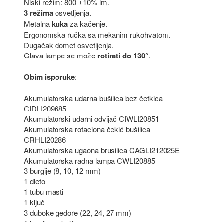
Niski režim: 800 ±10% lm.
3 režima
osvetljenja.
Metalna
kuka
za kačenje.
Ergonomska ručka sa mekanim rukohvatom.
Dugačak domet osvetljenja.
Glava lampe se može
rotirati do 130°
.
Obim isporuke
:
Akumulatorska udarna bušilica bez četkica
CIDLI209685
Akumulatorski udarni odvijač CIWLI20851
Akumulatorska rotaciona čekić bušilica
CRHLI20286
Akumulatorska ugaona brusilica CAGLI212025E
Akumulatorska radna lampa CWLI20885
3 burgije (8, 10, 12 mm)
1 dleto
1 tubu masti
1 ključ
3 duboke gedore (22, 24, 27 mm)