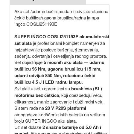
Aku set /udarna bušilica/udarni odvijač/rotaciona
čekić bušilica/ugaona brusilica/radna lampa
Ingco COSLI251193E
SUPER INGCO COSLI251193E akumulatorski
set alata
je profesionalni komplet namenjen za
najzahtevnije poslove bušenja, štemovanja,
sečenja, odvrtanja i osvetljenja radnog prostora.
Set objedinjuje
5 moćnih aku alata
—
udarnu
bušilicu 96 Nm, ugaonu brusilicu 115 mm,
udarni odvijač 850 Nm, rotacionu čekić
bušilicu 4.5 J i LED radnu lampu
.
Svi alati u setu opremljeni su
brushless (BL)
motorima bez četkica
, koji obezbeđuju veću
efikasnost, manje zagrevanje i duži radni vek.
Sistem rada na
20 V P20S platformi
omogućava korišćenje istih baterija na velikom
broju SUPER INGCO aku alata.
Uz set dolaze
2 snažne baterije od 5.0 Ah i
punjač
, što omogućava dugotrajan rad i odličnu