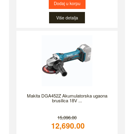
Dodaj u korpu
Više detalja
Makita DGA452Z Akumulatorska ugaona
brusilica 18V ...
15,096.00
12,690.00