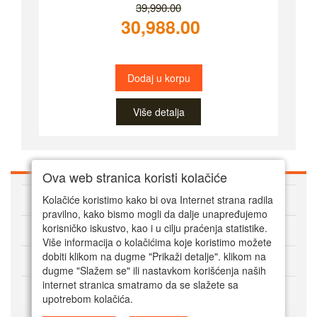
39,990.00
30,988.00
Dodaj u korpu
Više detalja
Ova web stranica koristi kolačiće
O Super alatima
Kolačiće koristimo kako bi ova Internet strana radila
pravilno, kako bismo mogli da dalje unapređujemo
Kako kupovati online
korisničko iskustvo, kao i u cilju praćenja statistike.
Više informacija o kolačićima koje koristimo možete
dobiti klikom na dugme "Prikaži detalje". klikom na
Korisnički servis
dugme "Slažem se" ili nastavkom korišćenja naših
internet stranica smatramo da se slažete sa
Način plaćanja
upotrebom kolačića.