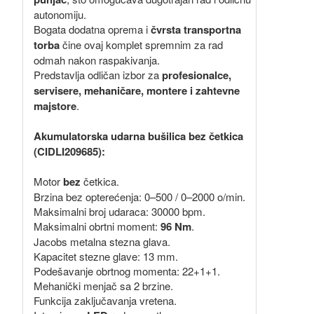
autonomiju.
Bogata dodatna oprema i
čvrsta transportna
torba
čine ovaj komplet spremnim za rad
odmah nakon raspakivanja.
Predstavlja odličan izbor za
profesionalce,
servisere, mehaničare, montere i zahtevne
majstore
.
Akumulatorska udarna bušilica bez četkica
(CIDLI209685):
Motor
bez
četkica.
Brzina bez opterećenja: 0–500 / 0–2000 o/min.
Maksimalni broj udaraca: 30000 bpm.
Maksimalni obrtni moment:
96 Nm
.
Jacobs metalna stezna glava.
Kapacitet stezne glave: 13 mm.
Podešavanje obrtnog momenta: 22+1+1.
Mehanički menjač sa 2 brzine.
Funkcija zaključavanja vretena.