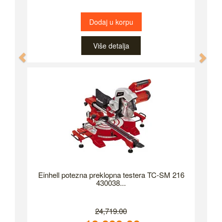
Dodaj u korpu
Više detalja
Previous
Nex
Einhell potezna preklopna testera TC-SM 216
430038...
24,719.00