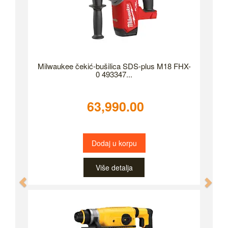
Milwaukee čekić-bušilica SDS-plus M18 FHX-
0 493347...
63,990.00
Dodaj u korpu
Više detalja
Previous
Nex