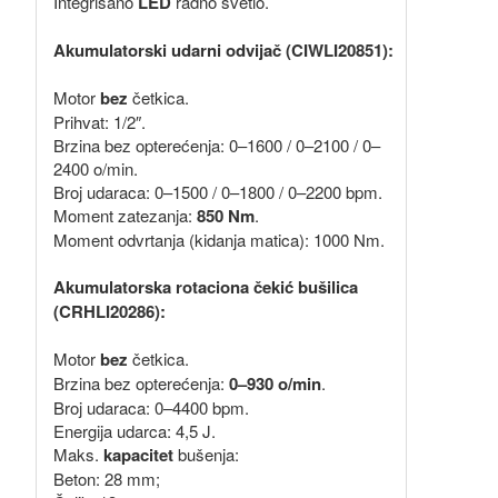
Integrisano
LED
radno svetlo.
Akumulatorski udarni odvijač (CIWLI20851):
Motor
bez
četkica.
Prihvat: 1/2″.
Brzina bez opterećenja: 0–1600 / 0–2100 / 0–
2400 o/min.
Broj udaraca: 0–1500 / 0–1800 / 0–2200 bpm.
Moment zatezanja:
850 Nm
.
Moment odvrtanja (kidanja matica): 1000 Nm.
Akumulatorska rotaciona čekić bušilica
(CRHLI20286):
Motor
bez
četkica.
Brzina bez opterećenja:
0–930 o/min
.
Broj udaraca: 0–4400 bpm.
Energija udarca: 4,5 J.
Maks.
kapacitet
bušenja:
Beton: 28 mm;