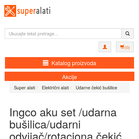
(0)
Katalog proizvoda
Akcije
Super alati
Električni alati
Udarne čekić bušilice
Ingco aku set /udarna
bušilica/udarni
odvijač/rotaciona čekić