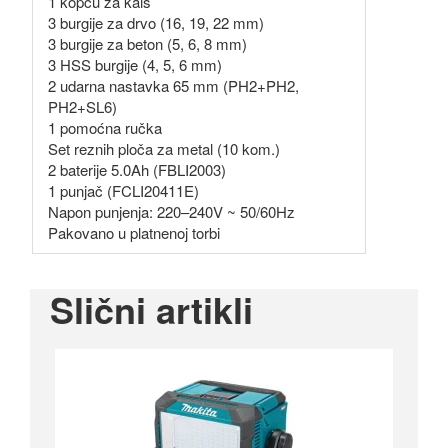
1 kopču za kaiš
3 burgije za drvo (16, 19, 22 mm)
3 burgije za beton (5, 6, 8 mm)
3 HSS burgije (4, 5, 6 mm)
2 udarna nastavka 65 mm (PH2+PH2,
PH2+SL6)
1 pomoćna ručka
Set reznih ploča za metal (10 kom.)
2 baterije 5.0Ah (FBLI2003)
1 punjač (FCLI20411E)
Napon punjenja: 220–240V ~ 50/60Hz
Pakovano u platnenoj torbi
Slični artikli