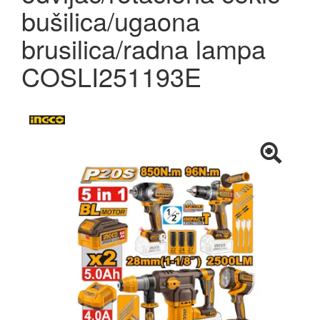
bušilica/ugaona
brusilica/radna lampa
COSLI251193E