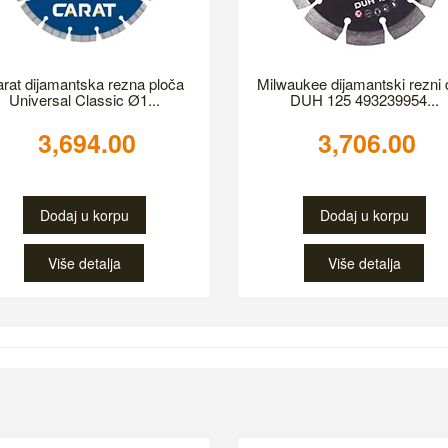
rat dijamantska rezna ploča
Milwaukee dijamantski rezni 
Universal Classic Ø1...
DUH 125 493239954...
3,694.00
3,706.00
Dodaj u korpu
Dodaj u korpu
Više detalja
Više detalja