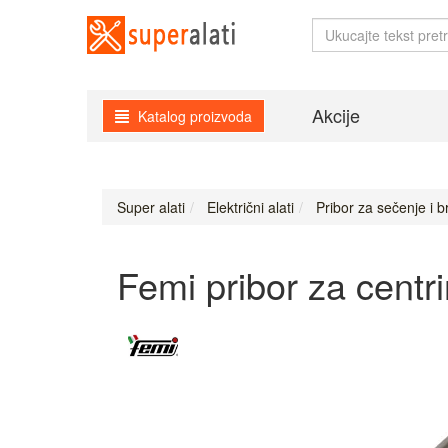
Akcije
Katalog proizvoda
Super alati
Električni alati
Pribor za sečenje i b
Femi pribor za cent