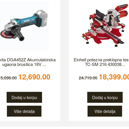
ita DGA452Z Akumulatorska
Einhell potezna preklopna tes
ugaona brusilica 18V ...
TC-SM 216 430038...
12,690.00
18,399.0
15,096.00
24,719.00
Dodaj u korpu
Dodaj u korpu
Više detalja
Više detalja