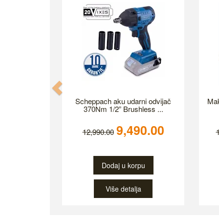
Previous
Scheppach aku udarni odvijač
Mak
370Nm 1/2” Brushless ...
9,490.00
12,990.00
Dodaj u korpu
Više detalja