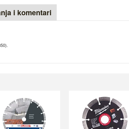
anja i komentari
350).