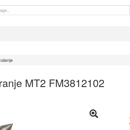
rušenje
riranje MT2 FM3812102