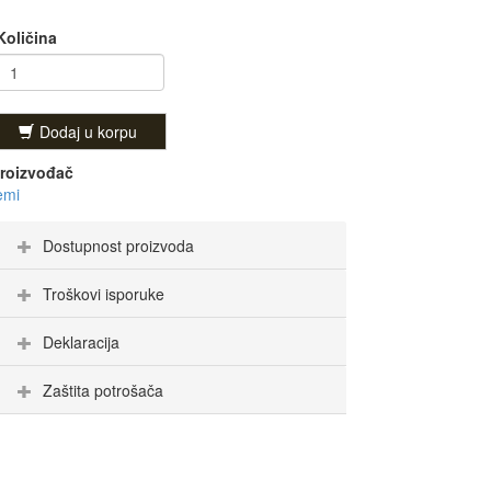
Količina
Dodaj u korpu
roizvođač
emi
Dostupnost proizvoda
Troškovi isporuke
Deklaracija
Zaštita potrošača