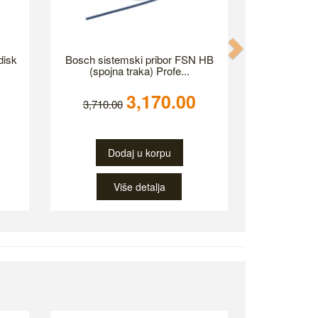
Next
disk
Bosch sistemski pribor FSN HB
(spojna traka) Profe...
3,170.00
3,710.00
Dodaj u korpu
Više detalja