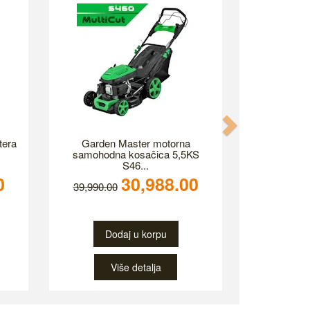
Next
tera
Garden Master motorna
samohodna kosačica 5,5KS
S46...
0
30,988.00
39,990.00
Dodaj u korpu
Više detalja