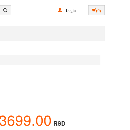
Login
(0)
3699.00
RSD