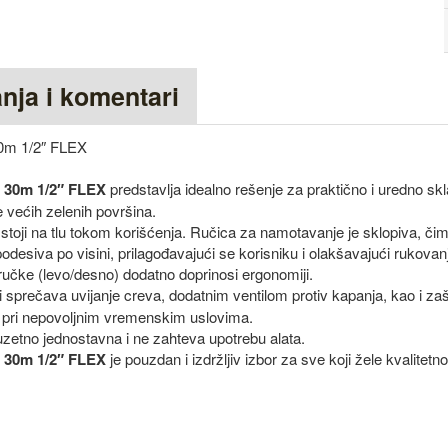
anja i komentari
0m 1/2″ FLEX
 30m 1/2″ FLEX
predstavlja idealno rešenje za praktično i uredno skl
 većih zelenih površina.
no stoji na tlu tokom korišćenja. Ručica za namotavanje je sklopiva, či
odesiva po visini, prilagođavajući se korisniku i olakšavajući rukovan
 ručke (levo/desno) dodatno doprinosi ergonomiji.
 sprečava uvijanje creva, dodatnim ventilom protiv kapanja, kao i za
i pri nepovoljnim vremenskim uslovima.
uzetno jednostavna i ne zahteva upotrebu alata.
 30m 1/2″ FLEX
je pouzdan i izdržljiv izbor za sve koji žele kvalitetn