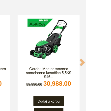
Next
tera
Garden Master motorna
samohodna kosačica 5,5KS
S46...
0
30,988.00
39,990.00
Dodaj u korpu