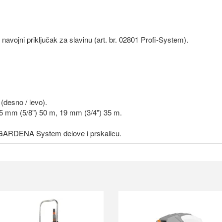
jni priključak za slavinu (art. br. 02801 Profi-System).
(desno / levo).
15 mm (5/8") 50 m, 19 mm (3/4") 35 m.
l GARDENA System delove i prskalicu.