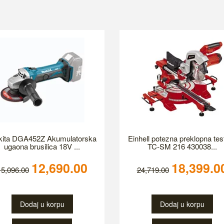
ita DGA452Z Akumulatorska
Einhell potezna preklopna tes
ugaona brusilica 18V ...
TC-SM 216 430038...
12,690.00
18,399.0
15,096.00
24,719.00
Dodaj u korpu
Dodaj u korpu