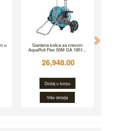
Next
5m u
Gardena kolica sa crevom
AquaRoll Flex 50M GA 1851...
26,948.00
Dodaj u korpu
Više detalja