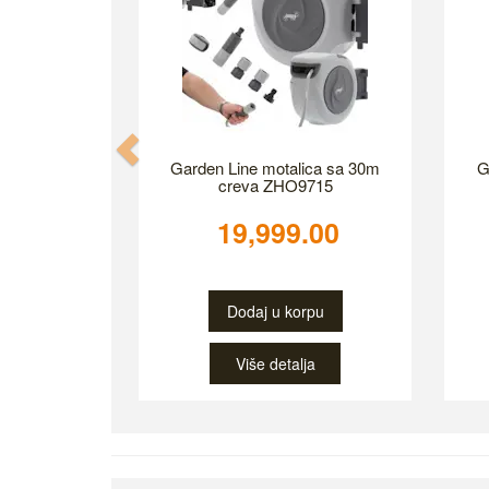
Previous
Garden Line motalica sa 30m
G
creva ZHO9715
19,999.00
Dodaj u korpu
Više detalja