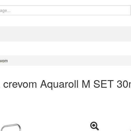
evom
a crevom Aquaroll M SET 3