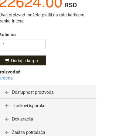
22624.00
RSD
Ovaj proizvod možete platiti na rate karticom
banke Intesa
Količina
Dodaj u korpu
roizvođač
ardena
Dostupnost proizvoda
Troškovi isporuke
Deklaracija
Zaštita potrošača