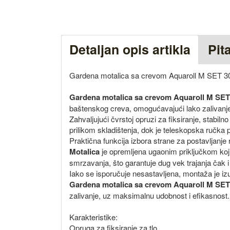
Detaljan opis artikla
Pit
Gardena motalica sa crevom Aquaroll M SET 3
Gardena motalica sa crevom Aquaroll M SET
baštenskog creva, omogućavajući lako zalivanje
Zahvaljujući čvrstoj opruzi za fiksiranje, stabil
prilikom skladištenja, dok je teleskopska ručka p
Praktična funkcija izbora strane za postavljanje
Motalica
je opremljena ugaonim priključkom koji
smrzavanja, što garantuje dug vek trajanja čak 
Iako se isporučuje nesastavljena, montaža je iz
Gardena motalica sa crevom Aquaroll M SET
zalivanje, uz maksimalnu udobnost i efikasnost.
Karakteristike:
Opruga za fiksiranje za tlo.