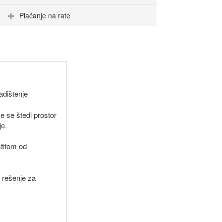
Plaćanje na rate
adištenje
me se štedi prostor
je.
štitom od
o rešenje za