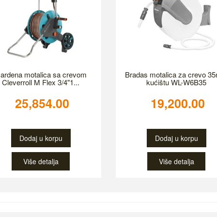
ardena motalica sa crevom
Bradas motalica za crevo 3
Cleverroll M Flex 3/4"1...
kućištu WL-W6B35
25,854.00
19,200.00
Dodaj u korpu
Dodaj u korpu
Više detalja
Više detalja