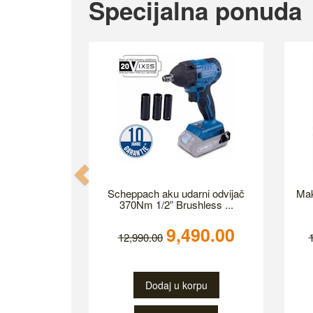
Specijalna ponuda
Previous
Scheppach aku udarni odvijač
Mak
370Nm 1/2” Brushless ...
9,490.00
12,990.00
Dodaj u korpu