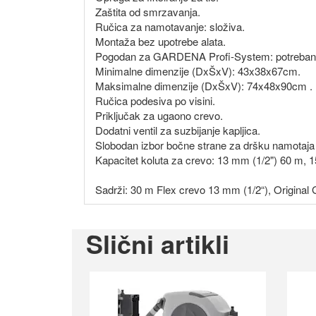
Zaštita od smrzavanja.
Ručica za namotavanje: složiva.
Montaža bez upotrebe alata.
Pogodan za GARDENA Profi-System: potreban navo
Minimalne dimenzije (DxŠxV): 43x38x67cm.
Maksimalne dimenzije (DxŠxV): 74x48x90cm .
Ručica podesiva po visini.
Priključak za ugaono crevo.
Dodatni ventil za suzbijanje kapljica.
Slobodan izbor bočne strane za dršku namotaja 
Kapacitet koluta za crevo: 13 mm (1/2") 60 m, 
Sadrži: 30 m Flex crevo 13 mm (1/2“), Origina
Slični artikli