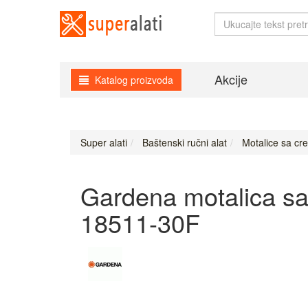
Akcije
Katalog proizvoda
Super alati
Baštenski ručni alat
Motalice sa cr
Gardena motalica s
18511-30F