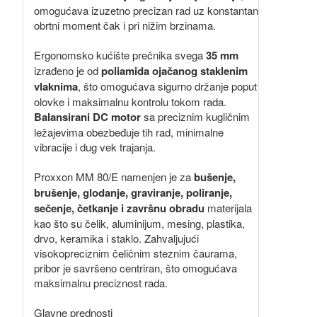
omogućava izuzetno precizan rad uz konstantan
obrtni moment čak i pri nižim brzinama.
Ergonomsko kućište prečnika svega
35 mm
izrađeno je od
poliamida ojačanog staklenim
vlaknima
, što omogućava sigurno držanje poput
olovke i maksimalnu kontrolu tokom rada.
Balansirani DC motor
sa preciznim kugličnim
ležajevima obezbeđuje tih rad, minimalne
vibracije i dug vek trajanja.
Proxxon MM 80/E namenjen je za
bušenje,
brušenje, glodanje, graviranje, poliranje,
sečenje, četkanje i završnu obradu
materijala
kao što su čelik, aluminijum, mesing, plastika,
drvo, keramika i staklo. Zahvaljujući
visokopreciznim čeličnim steznim čaurama,
pribor je savršeno centriran, što omogućava
maksimalnu preciznost rada.
Glavne prednosti