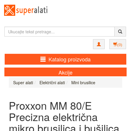
(0)
Katalog proizvoda
Akcije
Super alati
Električni alati
Mini brusilice
Proxxon MM 80/E
Precizna električna
mikro brusilica i bušilica