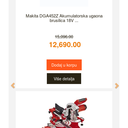
Makita DGA452Z Akumulatorska ugaona
brusilica 18V ...
15,096.00
12,690.00
Dodaj u korpu
Više detalja
Previous
Nex