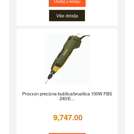
Dodaj u korpu
Više detalja
Proxxon precizna bušilica/brusilica 100W FBS
240/E...
9,747.00