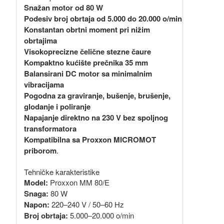
Snažan motor od 80 W
Podesiv broj obrtaja od 5.000 do 20.000 o/min
Konstantan obrtni moment pri nižim
obrtajima
Visokoprecizne čelične stezne čaure
Kompaktno kućište prečnika 35 mm
Balansirani DC motor sa minimalnim
vibracijama
Pogodna za graviranje, bušenje, brušenje,
glodanje i poliranje
Napajanje direktno na 230 V bez spoljnog
transformatora
Kompatibilna sa Proxxon MICROMOT
priborom
.
Tehničke karakteristike
Model:
Proxxon MM 80/E
Snaga:
80 W
Napon:
220–240 V / 50–60 Hz
Broj obrtaja:
5.000–20.000 o/min