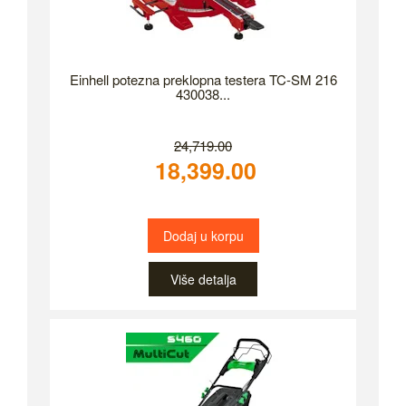
Einhell potezna preklopna testera TC-SM 216
430038...
24,719.00
18,399.00
Dodaj u korpu
Više detalja