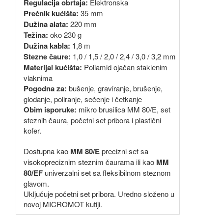
Regulacija obrtaja:
Elektronska
Prečnik kućišta:
35 mm
Dužina alata:
220 mm
Težina:
oko 230 g
Dužina kabla:
1,8 m
Stezne čaure:
1,0 / 1,5 / 2,0 / 2,4 / 3,0 / 3,2 mm
Materijal kućišta:
Poliamid ojačan staklenim
vlaknima
Pogodna za:
bušenje, graviranje, brušenje,
glodanje, poliranje, sečenje i četkanje
Obim isporuke:
mikro brusilica MM 80/E, set
steznih čaura, početni set pribora i plastični
kofer.
Dostupna kao
MM 80/E
precizni set sa
visokopreciznim steznim čaurama ili kao
MM
80/EF
univerzalni set sa fleksibilnom steznom
glavom.
Uključuje početni set pribora. Uredno složeno u
novoj MICROMOT kutiji.