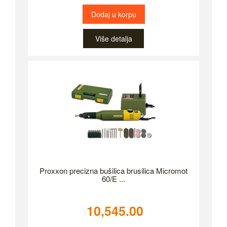
Dodaj u korpu
Više detalja
Proxxon precizna bušilica brusilica Micromot
60/E ...
10,545.00