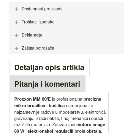
Dostupnost proizvoda
Troškovi isporuke
Deklaracija
Zaštita potrošača
Detaljan opis artikla
Pitanja i komentari
Proxxon MM 80/E
je profesionalna
precizna
mikro brusilica i bušilica
namenjena za
najzahtevnije radove u modelarstvu, elektronici,
graviranju, izradi nakita, finoj mehanici i obradi
različitih materijala. Zahvaljujući
motoru snage
80 W
i
elektronskoj regulaciji broja obrtaja
,