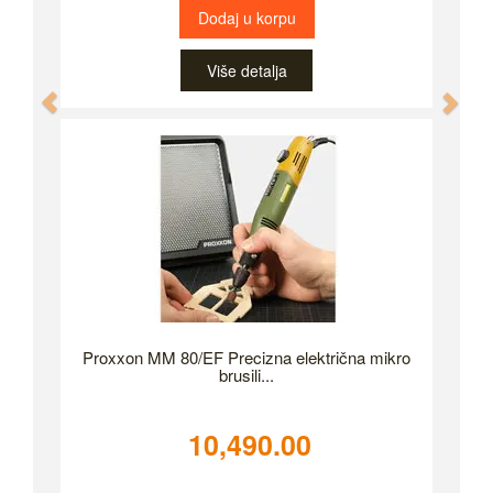
Dodaj u korpu
Više detalja
Previous
Nex
Proxxon MM 80/EF Precizna električna mikro
brusili...
10,490.00