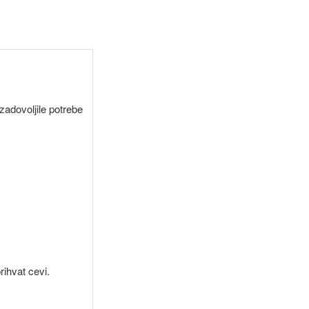
zadovoljile potrebe
.
hvat cevi.