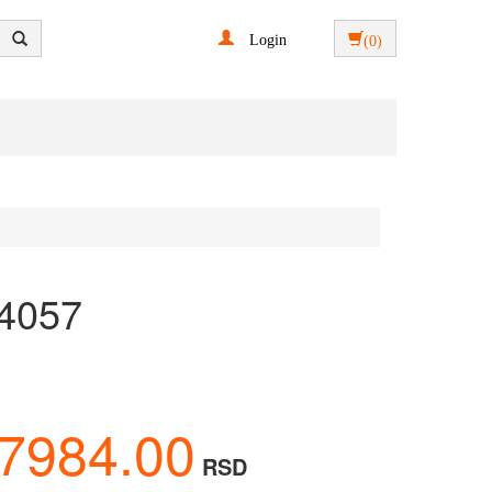
Login
(0)
14057
7984.00
RSD