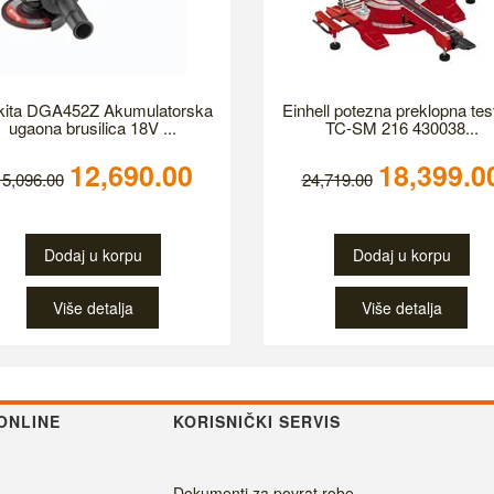
ita DGA452Z Akumulatorska
Einhell potezna preklopna tes
ugaona brusilica 18V ...
TC-SM 216 430038...
12,690.00
18,399.0
15,096.00
24,719.00
Dodaj u korpu
Dodaj u korpu
Više detalja
Više detalja
ONLINE
KORISNIČKI SERVIS
Dokumenti za povrat robe