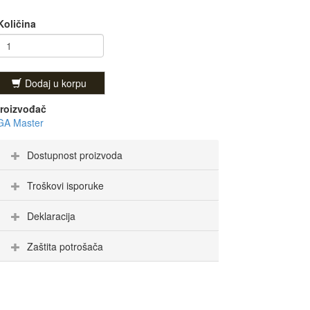
Količina
Dodaj u korpu
roizvođač
GA Master
Dostupnost proizvoda
Troškovi isporuke
Deklaracija
Zaštita potrošača