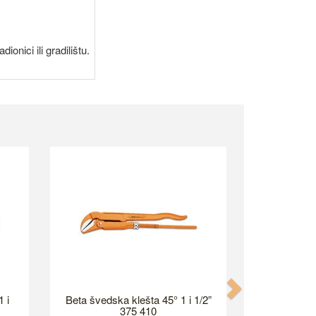
onici ili gradilištu.
Next
 i
Beta švedska klešta 45° 1 i 1/2”
375 410