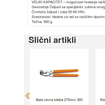
VELIKI KAPACITET – mogućnost hvatanja različiti
Geometrija Čeljusti sa specijalnim zubima omogu
Čvrstoća čeljusti i zuba 55-60 HRc.
Svestranost: Idealne za rad sa različitim tipovim
Težina: 900 g.
Slični artikli
Previous
Beta cevna klešta 270mm 393
Ren