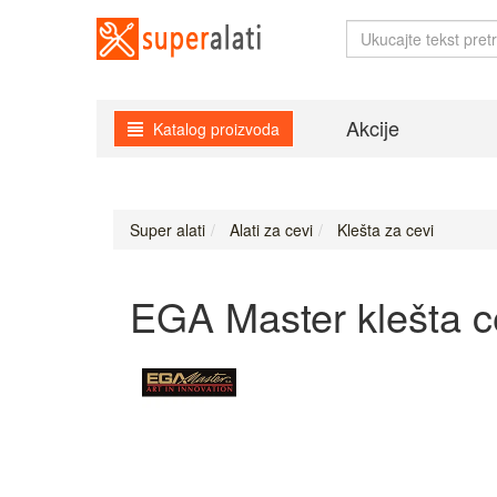
Akcije
Katalog proizvoda
Super alati
Alati za cevi
Klešta za cevi
EGA Master klešta