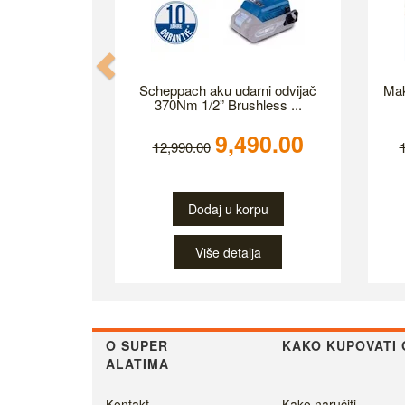
Previous
Scheppach aku udarni odvijač
Mak
370Nm 1/2” Brushless ...
9,490.00
12,990.00
Dodaj u korpu
Više detalja
O SUPER
KAKO KUPOVATI 
ALATIMA
Kontakt
Kako naručiti