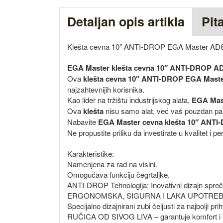
Detaljan opis artikla
Pit
Klešta cevna 10″ ANTI-DROP EGA Master AD
EGA Master klešta cevna 10″ ANTI-DROP A
Ova
klešta cevna 10″ ANTI-DROP EGA Mast
najzahtevnijih korisnika.
Kao lider na tržištu industrijskog alata,
EGA Mas
Ova
klešta
nisu samo alat, već vaš pouzdan p
Nabavite
EGA Master cevna klešta 10″ ANT
Ne propustite priliku da investirate u kvalitet i 
Karakteristike:
Namenjena za rad na visini.
Omogućava funkciju čegrtaljke.
ANTI-DROP Tehnologija: Inovativni dizajn spreča
ERGONOMSKA, SIGURNA I LAKA UPOTREBA – ovi k
Specijalno dizajnirani zubi čeljusti za najbolji pri
RUČICA OD SIVOG LIVA – garantuje komfort i s