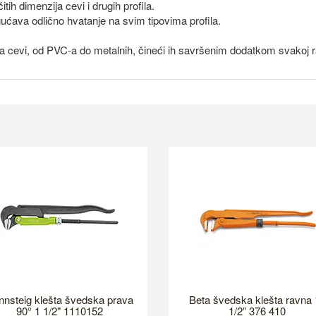
h dimenzija cevi i drugih profila.
ćava odlično hvatanje na svim tipovima profila.
a cevi, od PVC-a do metalnih, čineći ih savršenim dodatkom svakoj radi
nsteig klešta švedska prava
Beta švedska klešta ravna 1
90° 1 1/2" 1110152
1/2” 376 410