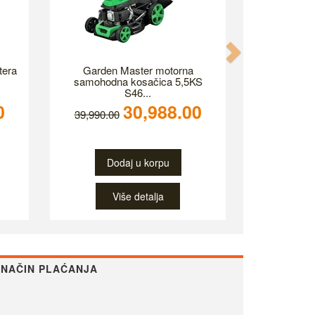
Next
tera
Garden Master motorna
samohodna kosačica 5,5KS
S46...
0
30,988.00
39,990.00
Dodaj u korpu
Više detalja
NAČIN PLAĆANJA