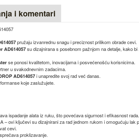
anja i komentari
614057
D614057
pružaju izvanrednu snagu i preciznost prilikom obrade cevi.
er AD614057
su dizajnirana s posebnom pažnjom na detalje, kako bi 
ter
se ponosi kvalitetom, inovacijama i posvećenošću korisnicima.
artner u svakodnevnim zadacima.
I-DROP AD614057
i unapredite svoj rad već danas.
performanse koje zaslužujete.
va ispadanje alata iz ruku, što povećava sigurnost i efikasnost rada
ljučevi su dizajnirani za rad jednom rukom i omogućuju lak pri
hvat cevi.
prečava proklizavanje.