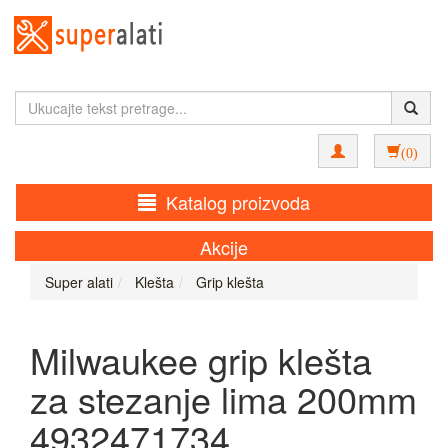
(0)
Katalog proizvoda
Akcije
Super alati
Klešta
Grip klešta
Milwaukee grip klešta
za stezanje lima 200mm
4932471734