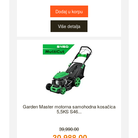
Dodaj u korpu
Više detalja
Garden Master motorna samohodna kosačica
5,5KS S46...
39,990.00
30,988.00