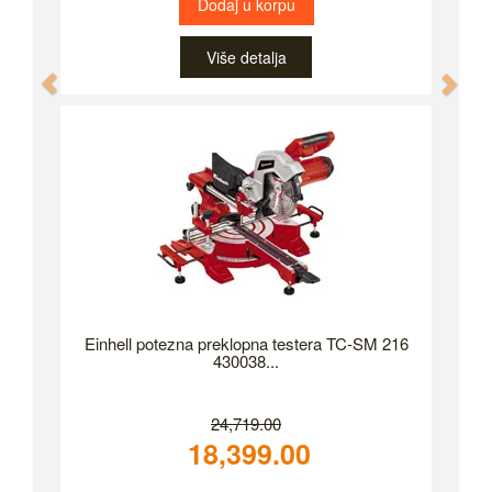
Dodaj u korpu
Više detalja
Previous
Nex
Einhell potezna preklopna testera TC-SM 216
430038...
24,719.00
18,399.00