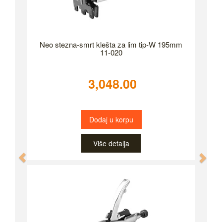
Neo stezna-smrt klešta za lim tip-W 195mm
11-020
3,048.00
Dodaj u korpu
Više detalja
Previous
Nex