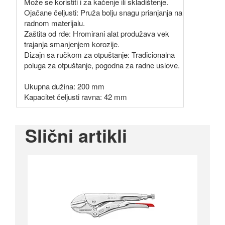
Može se koristiti i za kačenje ili skladištenje.
Ojačane čeljusti: Pruža bolju snagu prianjanja na
radnom materijalu.
Zaštita od rđe: Hromirani alat produžava vek
trajanja smanjenjem korozije.
Dizajn sa ručkom za otpuštanje: Tradicionalna
poluga za otpuštanje, pogodna za radne uslove.
Ukupna dužina: 200 mm
Kapacitet čeljusti ravna: 42 mm
Slični artikli