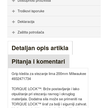
Dostupnost proizvoda
Troškovi isporuke
Deklaracija
Zaštita potrošača
Detaljan opis artikla
Pitanja i komentari
Grip klešta za stezanje lima 200mm Milwaukee
4932471734
TORQUE LOCK™: Brže postavljanje i lako
otpuštanje pri stezanju ravnog i okruglog
materijala. Dodatna sila može se primeniti na
TORQUE LOCK™ šraf za bolji i sigurniji zahvat.