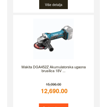
Više detalja
Makita DGA452Z Akumulatorska ugaona
brusilica 18V ...
15,096.00
12,690.00