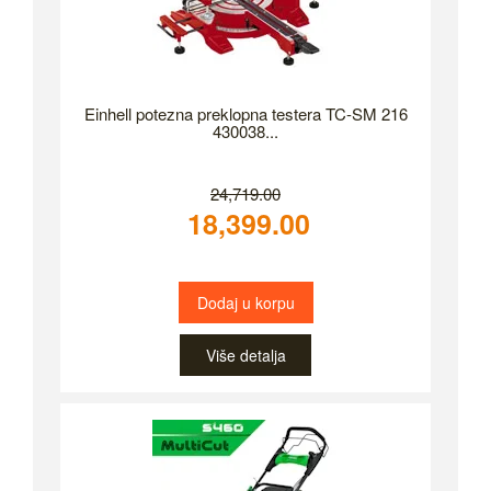
Einhell potezna preklopna testera TC-SM 216
430038...
24,719.00
18,399.00
Dodaj u korpu
Više detalja