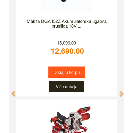
Makita DGA452Z Akumulatorska ugaona
brusilica 18V ...
15,096.00
12,690.00
Dodaj u korpu
Više detalja
Previous
Nex