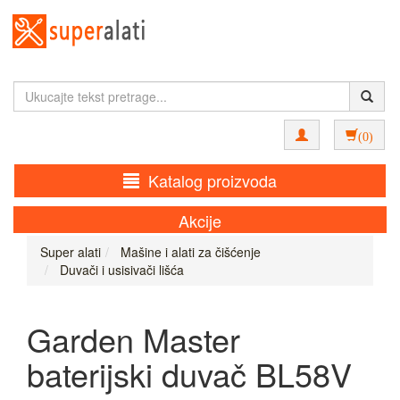
(0)
Katalog proizvoda
Akcije
Super alati
Mašine i alati za čišćenje
Duvači i usisivači lišća
Garden Master
baterijski duvač BL58V