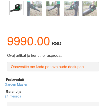
9990.00
RSD
Ovaj artikal je trenutno rasprodat
Obavestite me kada ponovo bude dostupan
Proizvođač
Garden Master
Garancija
24 meseca