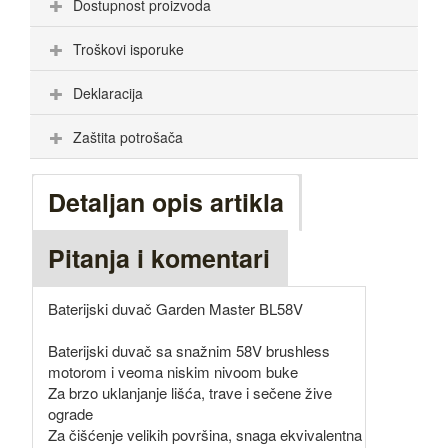
Dostupnost proizvoda
Troškovi isporuke
Deklaracija
Zaštita potrošača
Detaljan opis artikla
Pitanja i komentari
Baterijski duvač Garden Master BL58V
Baterijski duvač sa snažnim 58V brushless
motorom i veoma niskim nivoom buke
Za brzo uklanjanje lišća, trave i sečene žive
ograde
Za čišćenje velikih površina, snaga ekvivalentna