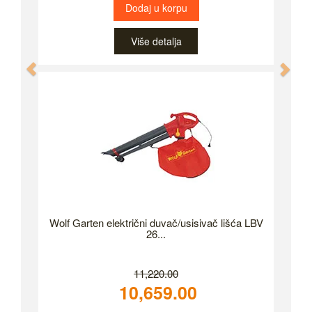
Dodaj u korpu
Više detalja
Previous
Nex
Wolf Garten električni duvač/usisivač lišća LBV
26...
11,220.00
10,659.00