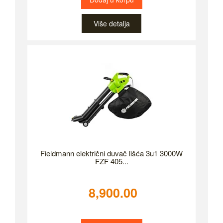
Više detalja
Fieldmann električni duvač lišća 3u1 3000W
FZF 405...
8,900.00