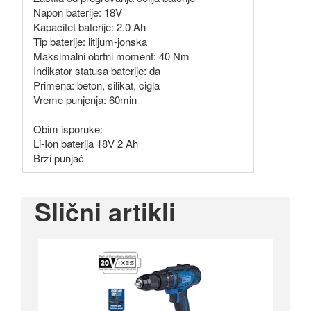
Napon baterije: 18V
Kapacitet baterije: 2.0 Ah
Tip baterije: litijum-jonska
Maksimalni obrtni moment: 40 Nm
Indikator statusa baterije: da
Primena: beton, silikat, cigla
Vreme punjenja: 60min
Obim isporuke:
Li-Ion baterija 18V 2 Ah
Brzi punjač
Slični artikli