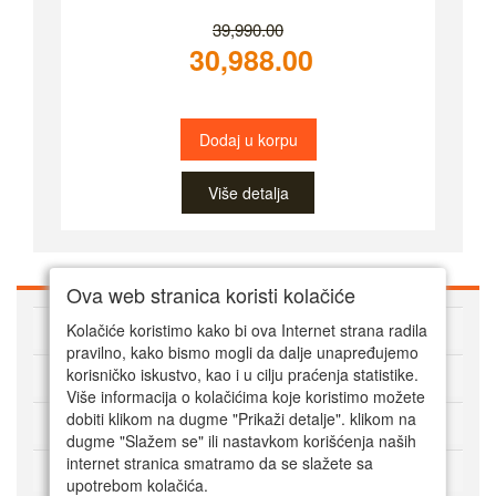
39,990.00
30,988.00
Dodaj u korpu
Više detalja
Ova web stranica koristi kolačiće
O Super alatima
Kolačiće koristimo kako bi ova Internet strana radila
pravilno, kako bismo mogli da dalje unapređujemo
Kako kupovati online
korisničko iskustvo, kao i u cilju praćenja statistike.
Više informacija o kolačićima koje koristimo možete
dobiti klikom na dugme "Prikaži detalje". klikom na
Korisnički servis
dugme "Slažem se" ili nastavkom korišćenja naših
internet stranica smatramo da se slažete sa
Način plaćanja
upotrebom kolačića.