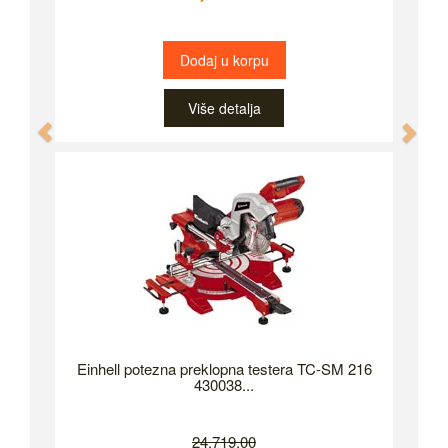
Dodaj u korpu
Više detalja
Previous
Nex
Einhell potezna preklopna testera TC-SM 216
430038...
24,719.00