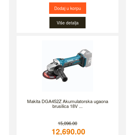
Dodaj u korpu
Više detalja
Makita DGA452Z Akumulatorska ugaona
brusilica 18V ...
15,096.00
12,690.00