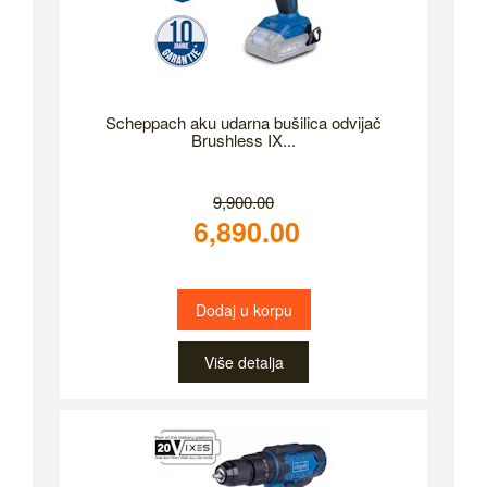
Scheppach aku udarna bušilica odvijač
Brushless IX...
9,900.00
6,890.00
Dodaj u korpu
Više detalja