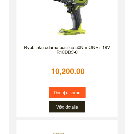
Ryobi aku udarna bušilica 50Nm ONE+ 18V
R18DD3-0
10,200.00
Dodaj u korpu
Više detalja