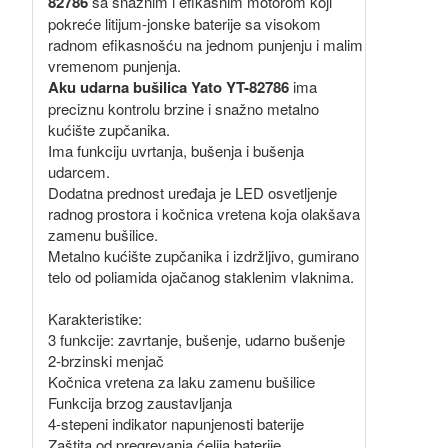
82786
sa snažnim i efikasnim motorom koji
pokreće litijum-jonske baterije sa visokom
radnom efikasnošću na jednom punjenju i malim
vremenom punjenja.
Aku udarna bušilica Yato YT-82786
ima
preciznu kontrolu brzine i snažno metalno
kućište zupčanika.
Ima funkciju uvrtanja, bušenja i bušenja
udarcem.
Dodatna prednost uređaja je LED osvetljenje
radnog prostora i kočnica vretena koja olakšava
zamenu bušilice.
Metalno kućište zupčanika i izdržljivo, gumirano
telo od poliamida ojačanog staklenim vlaknima.
Karakteristike:
3 funkcije: zavrtanje, bušenje, udarno bušenje
2-brzinski menjač
Kočnica vretena za laku zamenu bušilice
Funkcija brzog zaustavljanja
4-stepeni indikator napunjenosti baterije
Zaštita od pregrevanja ćelija baterije