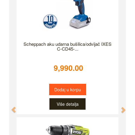
Scheppach aku udarna bušilica/odvijač IXES
C-CD45-...
9,990.00
Dodaj u korpu
Više detalja
Previous
Nex