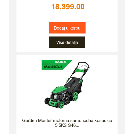
18,399.00
Dodaj u korpu
Više detalja
Garden Master motorna samohodna kosačica
5,5KS S46...