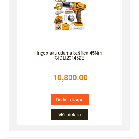
Ingco aku udarna bušilica 45Nm
CIDLI201452E
10,800.00
Dodaj u korpu
Više detalja