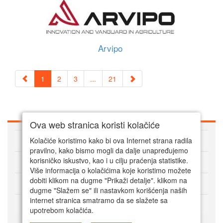
Arvipo
1
2
3
...
21
Ova web stranica koristi kolačiće
O Super alatima
Kolačiće koristimo kako bi ova Internet strana radila
pravilno, kako bismo mogli da dalje unapređujemo
Kako kupovati online
korisničko iskustvo, kao i u cilju praćenja statistike.
Više informacija o kolačićima koje koristimo možete
dobiti klikom na dugme "Prikaži detalje". klikom na
Korisnički servis
dugme "Slažem se" ili nastavkom korišćenja naših
internet stranica smatramo da se slažete sa
Način plaćanja
upotrebom kolačića.