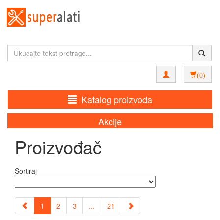
(0)
Katalog proizvoda
Akcije
Proizvođač
Sortiraj
1
2
3
...
21