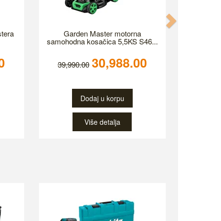
stera
Garden Master motorna
samohodna kosačica 5,5KS S46...
0
30,988.00
39,990.00
Dodaj u korpu
Više detalja
Next