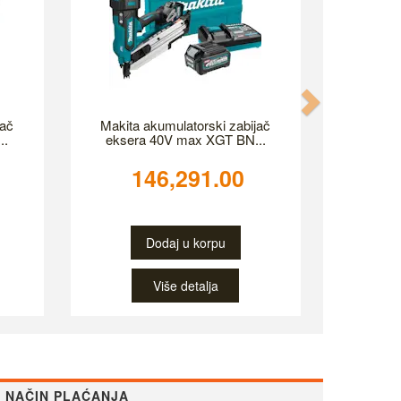
jač
Makita akumulatorski zabijač
..
eksera 40V max XGT BN...
146,291.00
Dodaj u korpu
Više detalja
NAČIN PLAĆANJA