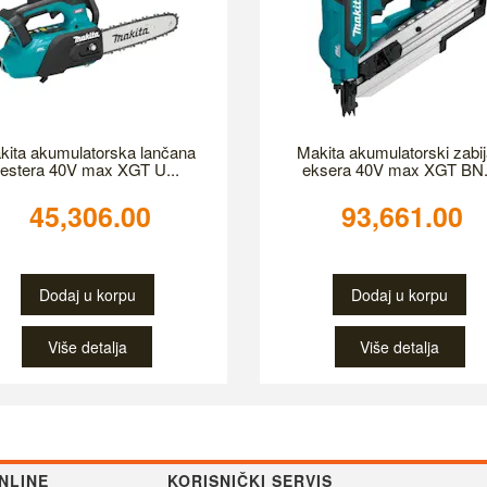
kita akumulatorska lančana
Makita akumulatorski zabi
testera 40V max XGT U...
eksera 40V max XGT BN.
45,306.00
93,661.00
Dodaj u korpu
Dodaj u korpu
Više detalja
Više detalja
NLINE
KORISNIČKI SERVIS