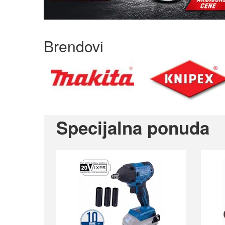
Brendovi
Previous
Specijalna ponuda