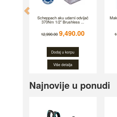
Scheppach aku udarni odvijač
Mak
370Nm 1/2” Brushless ...
9,490.00
12,990.00
1
Dodaj u korpu
Više detalja
Previous
Najnovije u ponudi