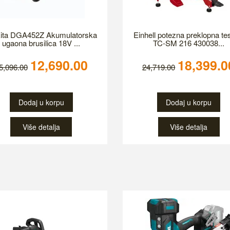
ita DGA452Z Akumulatorska
Einhell potezna preklopna te
ugaona brusilica 18V ...
TC-SM 216 430038...
12,690.00
18,399.0
5,096.00
24,719.00
Dodaj u korpu
Dodaj u korpu
Više detalja
Više detalja