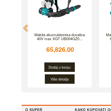
Makita akumulatorska duvalica
Ma
40V max XGT UB004GZ0...
65,826.00
Dodaj u korpu
Više detalja
O SUPER
KAKO KUPOVATI O