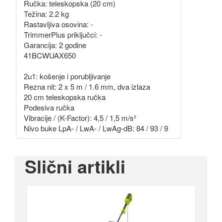
Ručka: teleskopska (20 cm)
Težina: 2.2 kg
Rastavljiva osovina: -
TrimmerPlus priključci: -
Garancija: 2 godine
41BCWUAX650
2u1: košenje i porubljivanje
Rezna nit: 2 x 5 m / 1.6 mm, dva izlaza
20 cm teleskopska ručka
Podesiva ručka
Vibracije / (K-Factor): 4,5 / 1,5 m/s²
Nivo buke LpA- / LwA- / LwAg-dB: 84 / 93 / 9
Slični artikli