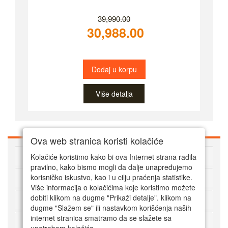
39,990.00
30,988.00
Dodaj u korpu
Više detalja
Ova web stranica koristi kolačiće
O Super alatima
Kolačiće koristimo kako bi ova Internet strana radila
pravilno, kako bismo mogli da dalje unapređujemo
Kako kupovati online
korisničko iskustvo, kao i u cilju praćenja statistike.
Više informacija o kolačićima koje koristimo možete
dobiti klikom na dugme "Prikaži detalje". klikom na
Korisnički servis
dugme "Slažem se" ili nastavkom korišćenja naših
internet stranica smatramo da se slažete sa
Način plaćanja