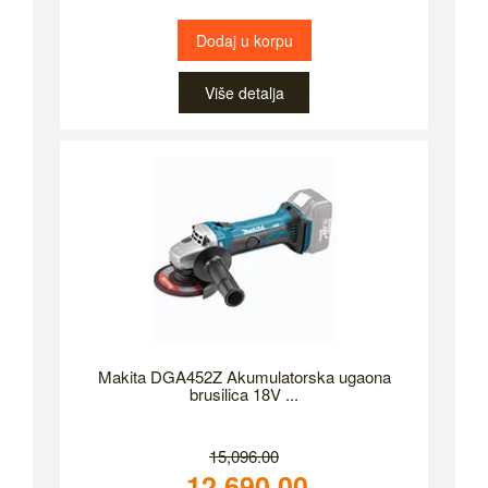
Dodaj u korpu
Više detalja
Makita DGA452Z Akumulatorska ugaona
brusilica 18V ...
15,096.00
12,690.00