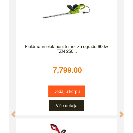
Fieldmann električni trimer za ogradu 600w
FZN 250...
7,799.00
Dodaj u korpu
Više detalja
Previous
Nex