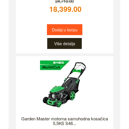
24,719.00
18,399.00
Dodaj u korpu
Više detalja
Garden Master motorna samohodna kosačica
5,5KS S46...