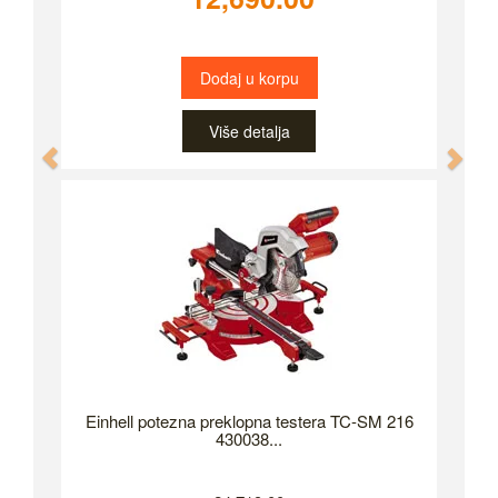
Dodaj u korpu
Više detalja
Previous
Nex
Einhell potezna preklopna testera TC-SM 216
430038...