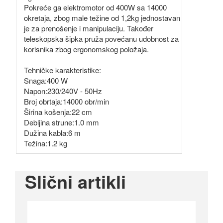
Pokreće ga elektromotor od 400W sa 14000
okretaja, zbog male težine od 1,2kg jednostavan
je za prenošenje i manipulaciju. Također
teleskopska šipka pruža povećanu udobnost za
korisnika zbog ergonomskog položaja.
Tehničke karakteristike:
Snaga:400 W
Napon:230/240V - 50Hz
Broj obrtaja:14000 obr/min
Širina košenja:22 cm
Debljina strune:1.0 mm
Dužina kabla:6 m
Težina:1.2 kg
Slični artikli