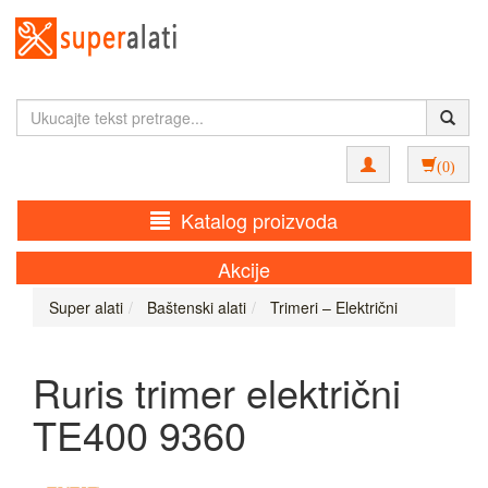
(0)
Katalog proizvoda
Akcije
Super alati
Baštenski alati
Trimeri – Električni
Ruris trimer električni
TE400 9360