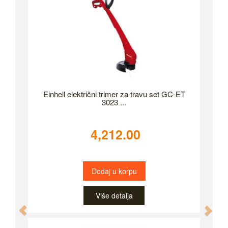
Einhell električni trimer za travu set GC-ET
3023 ...
4,212.00
Dodaj u korpu
Više detalja
Previous
Nex