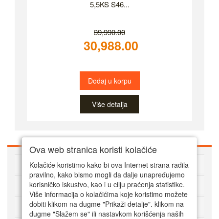
5,5KS S46...
39,990.00
30,988.00
Dodaj u korpu
Više detalja
Ova web stranica koristi kolačiće
O Super alatima
Kolačiće koristimo kako bi ova Internet strana radila
pravilno, kako bismo mogli da dalje unapređujemo
Kako kupovati online
korisničko iskustvo, kao i u cilju praćenja statistike.
Više informacija o kolačićima koje koristimo možete
dobiti klikom na dugme "Prikaži detalje". klikom na
Korisnički servis
dugme "Slažem se" ili nastavkom korišćenja naših