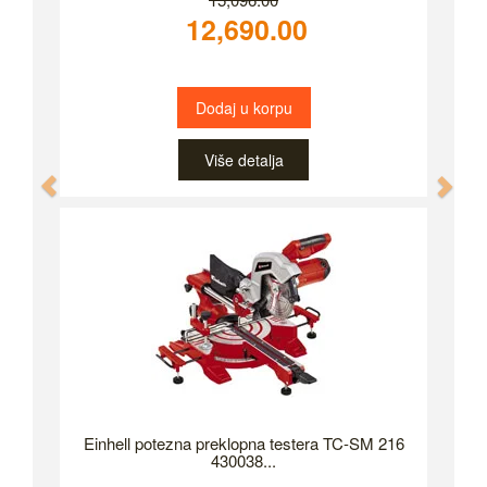
12,690.00
Dodaj u korpu
Više detalja
Previous
Nex
Einhell potezna preklopna testera TC-SM 216
430038...