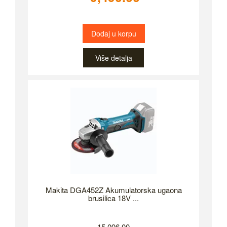
Dodaj u korpu
Više detalja
Makita DGA452Z Akumulatorska ugaona
brusilica 18V ...
15,096.00