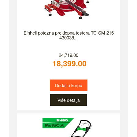
Einhell potezna preklopna testera TC-SM 216
430038...
24,719.00
18,399.00
Dodaj u korpu
Više detalja