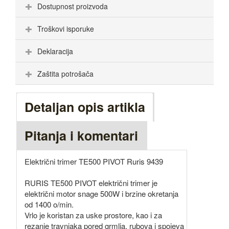
Dostupnost proizvoda
Troškovi isporuke
Deklaracija
Zaštita potrošača
Detaljan opis artikla
Pitanja i komentari
Električni trimer TE500 PIVOT Ruris 9439
RURIS TE500 PIVOT električni trimer je
električni motor snage 500W i brzine okretanja
od 1400 o/min.
Vrlo je koristan za uske prostore, kao i za
rezanje travnjaka pored grmlja, rubova i spojeva