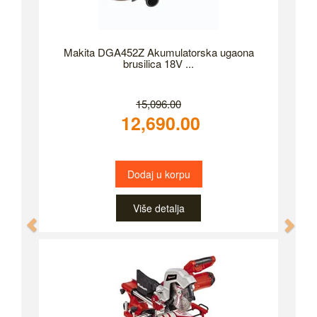
Makita DGA452Z Akumulatorska ugaona
brusilica 18V ...
15,096.00
12,690.00
Dodaj u korpu
Više detalja
Previous
Nex