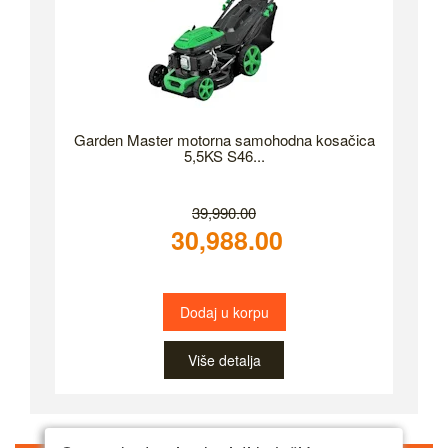
Garden Master motorna samohodna kosačica
5,5KS S46...
39,990.00
30,988.00
Dodaj u korpu
Više detalja