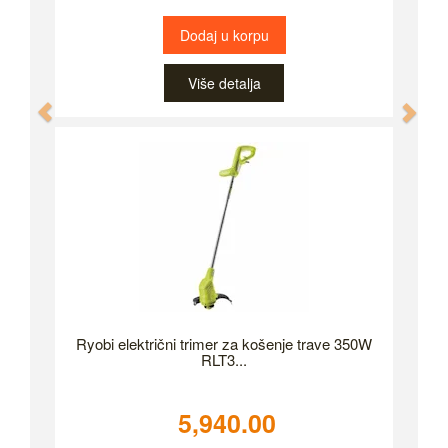
Dodaj u korpu
Više detalja
Previous
Nex
Ryobi električni trimer za košenje trave 350W
RLT3...
5,940.00