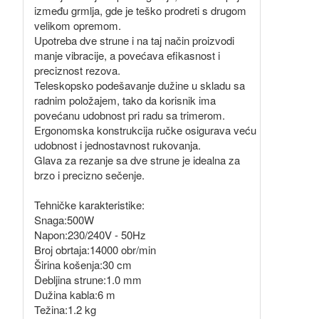
između grmlja, gde je teško prodreti s drugom
velikom opremom.
Upotreba dve strune i na taj način proizvodi
manje vibracije, a povećava efikasnost i
preciznost rezova.
Teleskopsko podešavanje dužine u skladu sa
radnim položajem, tako da korisnik ima
povećanu udobnost pri radu sa trimerom.
Ergonomska konstrukcija ručke osigurava veću
udobnost i jednostavnost rukovanja.
Glava za rezanje sa dve strune je idealna za
brzo i precizno sečenje.
Tehničke karakteristike:
Snaga:500W
Napon:230/240V - 50Hz
Broj obrtaja:14000 obr/min
Širina košenja:30 cm
Debljina strune:1.0 mm
Dužina kabla:6 m
Težina:1.2 kg