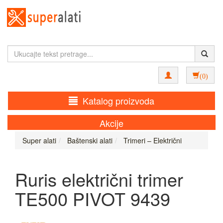
(0)
Katalog proizvoda
Akcije
Super alati
Baštenski alati
Trimeri – Električni
Ruris električni trimer
TE500 PIVOT 9439