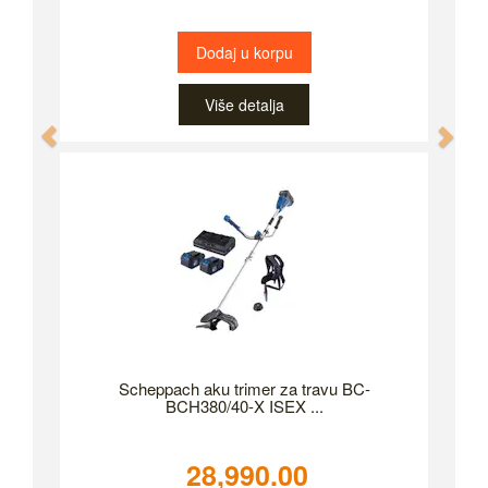
Dodaj u korpu
Više detalja
Previous
Nex
Scheppach aku trimer za travu BC-
BCH380/40-X ISEX ...
28,990.00