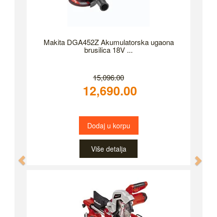
Makita DGA452Z Akumulatorska ugaona
brusilica 18V ...
15,096.00
12,690.00
Dodaj u korpu
Više detalja
Previous
Nex