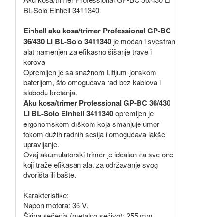
BL-Solo Einhell 3411340
Einhell aku kosa/trimer Professional GP-BC
36/430 LI BL-Solo 3411340
je moćan i svestran
alat namenjen za efikasno šišanje trave i
korova.
Opremljen je sa snažnom Litijum-jonskom
baterijom, što omogućava rad bez kablova i
slobodu kretanja.
Aku kosa/trimer Professional GP-BC 36/430
LI BL-Solo Einhell 3411340
opremljen je
ergonomskom drškom koja smanjuje umor
tokom dužih radnih sesija i omogućava lakše
upravljanje.
Ovaj akumulatorski trimer je idealan za sve one
koji traže efikasan alat za održavanje svog
dvorišta ili bašte.
Karakteristike:
Napon motora: 36 V.
Širina sečenja (metalno sečivo): 255 mm.