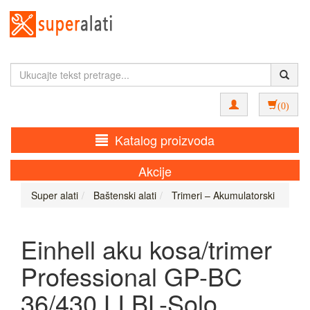
(0)
Katalog proizvoda
Akcije
Super alati
Baštenski alati
Trimeri – Akumulatorski
Einhell aku kosa/trimer
Professional GP-BC
36/430 LI BL-Solo