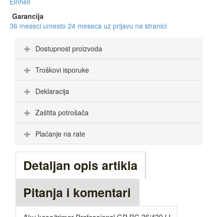
Einhell
Garancija
36 meseci umesto 24 meseca uz prijavu na stranici
Dostupnost proizvoda
Troškovi isporuke
Deklaracija
Zaštita potrošača
Plaćanje na rate
Detaljan opis artikla
Pitanja i komentari
Aku kosa/trimer Professional GP-BC 36/430 LI