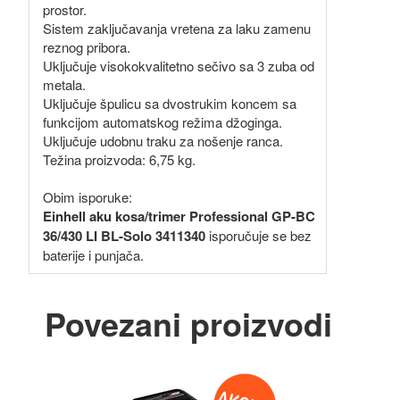
prostor.
Sistem zaključavanja vretena za laku zamenu
reznog pribora.
Uključuje visokokvalitetno sečivo sa 3 zuba od
metala.
Uključuje špulicu sa dvostrukim koncem sa
funkcijom automatskog režima džoginga.
Uključuje udobnu traku za nošenje ranca.
Težina proizvoda: 6,75 kg.
Obim isporuke:
Einhell aku kosa/trimer Professional GP-BC
36/430 LI BL-Solo 3411340
isporučuje se bez
baterije i punjača.
Povezani proizvodi