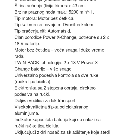
Širina sečenja (linija trimera): 43 cm.
Brzina praznog hoda mak.: 5200 min^-1.
Tip motora: Motor bez četkica.
Tip kalema sa navojem: Dvonitna kalem.
Tip praćenja niti: Automatski.
Član porodice Power X-Change, potrebne su 2 x
18 V baterije.
Motor bez četkica – veća snaga i duže vreme
rada.
TWIN-PACK tehnologija: 2 x 18 V Power X-
Change baterije – više snage.
Univerzalno podesiva kontrola sa dve ruke
(ručka tipa bicikla).
Elektronika sa 2 stepena obrtaja, direktno
podesiva na ručki.
Deljiva vodilica za lak transport.
Visokokvalitetna šipka od eloksiranog
aluminijuma.
Indikator kapaciteta baterije koji se nalazi na
ručki ručke tipa bicikla.
Uključujući zidni nosač za skladištenje koje štedi