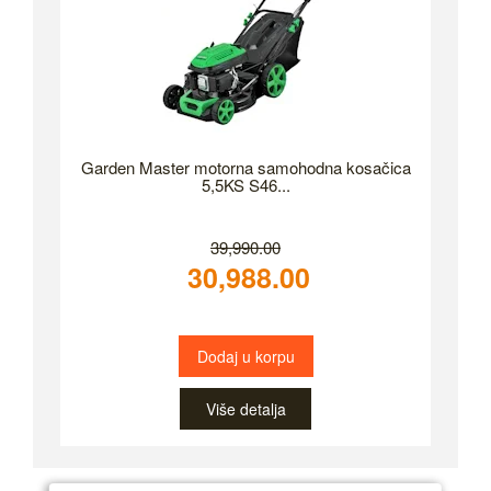
Garden Master motorna samohodna kosačica
5,5KS S46...
39,990.00
30,988.00
Dodaj u korpu
Više detalja