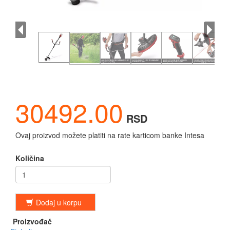
30492.00
RSD
Ovaj proizvod možete platiti na rate karticom banke Intesa
Količina
Dodaj u korpu
Proizvođač