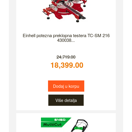
Einhell potezna preklopna testera TC-SM 216
430038...
24,719.00
18,399.00
Dodaj u korpu
Više detalja