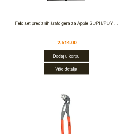
Felo set preciznih šrafcigera za Apple SL/PH/PL/Y ...
2,514.00
Dodaj u korpu
Više detalja