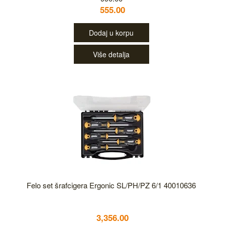
555.00
Dodaj u korpu
Više detalja
Felo set šrafcigera Ergonic SL/PH/PZ 6/1 40010636
3,356.00