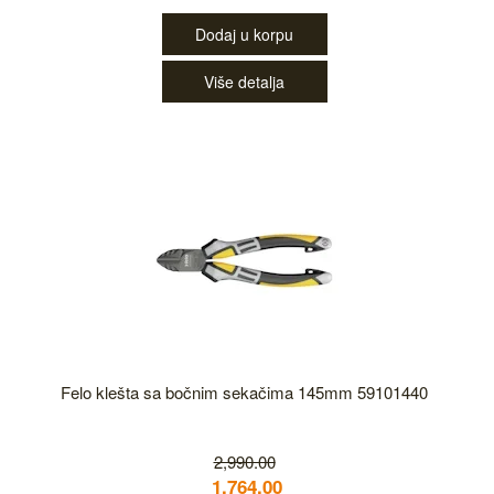
Dodaj u korpu
Više detalja
Felo klešta sa bočnim sekačima 145mm 59101440
2,990.00
1,764.00