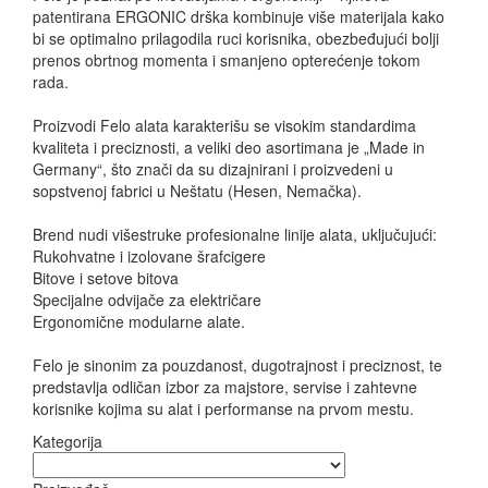
patentirana ERGONIC drška kombinuje više materijala kako
bi se optimalno prilagodila ruci korisnika, obezbeđujući bolji
prenos obrtnog momenta i smanjeno opterećenje tokom
rada.
Proizvodi Felo alata karakterišu se visokim standardima
kvaliteta i preciznosti, a veliki deo asortimana je „Made in
Germany“, što znači da su dizajnirani i proizvedeni u
sopstvenoj fabrici u Neštatu (Hesen, Nemačka).
Brend nudi višestruke profesionalne linije alata, uključujući:
Rukohvatne i izolovane šrafcigere
Bitove i setove bitova
Specijalne odvijače za električare
Ergonomične modularne alate.
Felo je sinonim za pouzdanost, dugotrajnost i preciznost, te
predstavlja odličan izbor za majstore, servise i zahtevne
korisnike kojima su alat i performanse na prvom mestu.
Kategorija