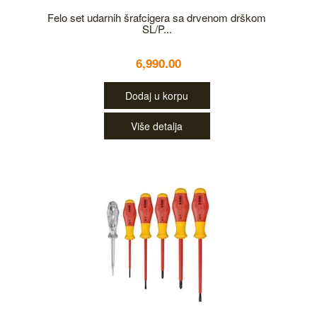
Felo set udarnih šrafcigera sa drvenom drškom
SL/P...
6,990.00
Dodaj u korpu
Više detalja