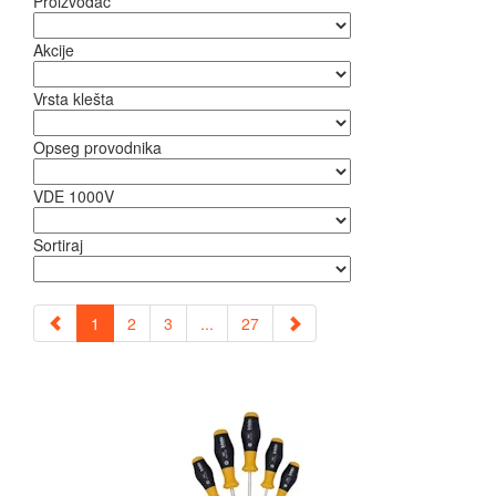
Proizvođač
Akcije
Vrsta klešta
Opseg provodnika
VDE 1000V
Sortiraj
1
2
3
...
27