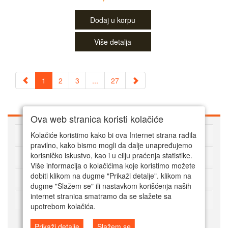
Dodaj u korpu
Više detalja
1
2
3
...
27
Ova web stranica koristi kolačiće
O Super alatima
Kolačiće koristimo kako bi ova Internet strana radila
pravilno, kako bismo mogli da dalje unapređujemo
Kako kupovati online
korisničko iskustvo, kao i u cilju praćenja statistike.
Više informacija o kolačićima koje koristimo možete
dobiti klikom na dugme "Prikaži detalje". klikom na
Korisnički servis
dugme "Slažem se" ili nastavkom korišćenja naših
internet stranica smatramo da se slažete sa
Način plaćanja
upotrebom kolačića.
Prikaži detalje
Slažem se