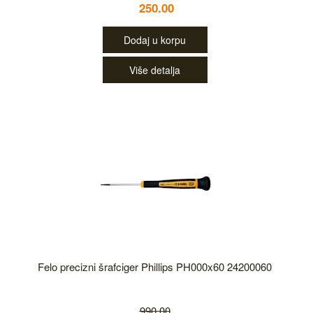
250.00
Dodaj u korpu
Više detalja
Felo precizni šrafciger Phillips PH000x60 24200060
990.00