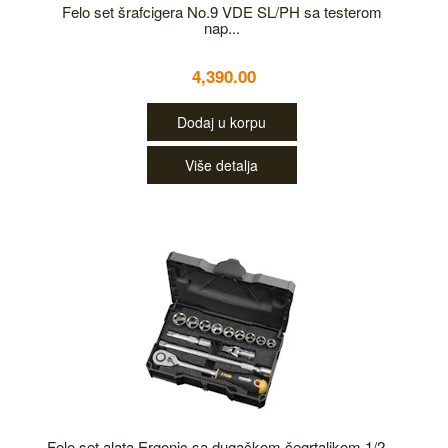
Felo set šrafcigera No.9 VDE SL/PH sa testerom
nap...
4,390.00
Dodaj u korpu
Više detalja
Felo set alata Ergonic sa dugačkom čegrtaljkom 1/2...