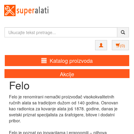
(0)
Katalog proizvoda
Akcije
Felo
Felo je renomirani nemački proizvođač visokokvalitetnih
ručnih alata sa tradicijom dužom od 140 godina. Osnovan
kao radionica za kovanje alata još 1878. godine, danas je
svetski priznat specijalista za šrafcigere, bitove i dodatni
pribor.
Felo je poznat po inovacijama i ergonomiji – njihova